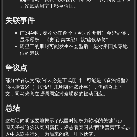
力彻底从周室下移至强国。
关联事件
前344年，秦孝公在逢泽（今河南开封）会盟诸侯，
显示霸权（《史记·秦本纪》载“诸侯毕贺”）。
周显王的册封可能发生在会盟后，是对秦国实际地
位的追认。
争议点
部分学者认为“致伯”未必是正式册封，可能是《资治通鉴》
的概括表述（《史记》未明确记载此事），但结合上下
文，司马光意在强调周室对秦崛起的被动回应。
总结
这句话简明扼要地揭示了战国时期权力转移的关键节点：
周天子被迫承认秦国霸权，标志着秦国从“西陲蛮夷”正式步
入中原霸主行列，为后来的统一埋下伏笔。