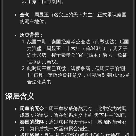
于秦
：指向秦国。
全句
：周显王（名义上的天下共主）正式承认秦国
的霸主地位。
历史背景
：
战国中期，秦国经秦孝公变法（商鞅变法）后国
力强盛，周显王二十六年（前343年），周天子
迫于形势，授予秦孝公“伯”（霸主）称号，象征
性承认其霸权。
此时周王室已衰微，诸侯争霸，但周天子的“册
封”仍具一定政治象征意义，可视为对秦国地位的
合法化背书。
深层含义
周室的无奈
：周王室权威荡然无存，此举实为对既
成事实的追认，旨在维系名义上的“天下共主”体面。
秦国的战略
：通过获得周天子认可，增强政治号召
力，为日后统一六国积累合法性。
战国格局
：反映“礼乐征伐自诸侯出”的时代特征，权