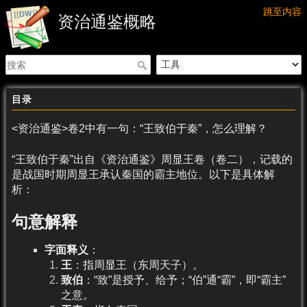
跳至内容
资治通鉴概略
目录
<资治通鉴>卷2中有一句：“王致伯于秦”，怎么理解？
“王致伯于秦”出自《资治通鉴》周显王卷（卷二），记载的
是战国时期周显王承认秦国的霸主地位。以下是具体解
析：
句意解释
字面释义
：
王
：指周显王（东周天子）。
致伯
：“致”是授予、给予；“伯”通“霸”，即“霸主”
之意。