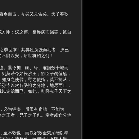
西乡而击，今吴又见告矣。天子春秋
方刚；汉之傅、相称病而赐罢，彼自
之季世虖！其异姓负强而动者，汉已
尚不能以安，后世将如之何！
也。曩令樊、郦、绛、灌据数十城而
，则莫若令如长沙王；欲臣子勿菹醢，
，如身之使臂，臂之使指，莫不制从，
子孙毕以次各受祖之分地，地尽而止；
诚以定治而已。如此，则卧赤子天下之
，必为锢疾，后虽有扁鹊，不能为
今之王者，兄子之子也。亲者或亡分地
，至不敬也；而汉岁致金絮采缯以奉
搏反寇而搏畜菟，玩细娱而不图大患，