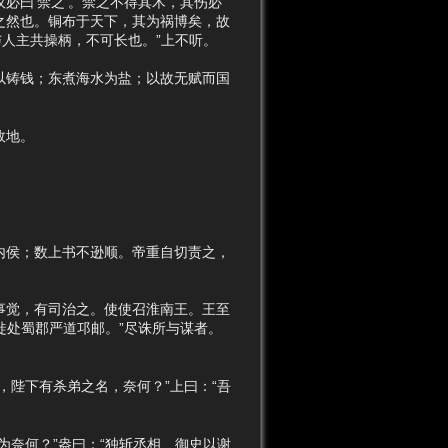
必曰‘禁之’。禁之不得其术，其伤必
之然也。铜布于天下，其为祸博矣，故
人主共操柄，不可长也。”上不听。
铸钱；东煮海水为盐；以故无赋而国
故地。
侯；数上书不逊顺。帝重自切责之，
觉，有司治之。使使召淮南王。王至
徙处蜀郡严道邛邮。”尽诛所与谋者。
陛下有杀弟之名，奈何？”上曰：“吾
奈何？”盎曰：“独斩丞相、御史以谢