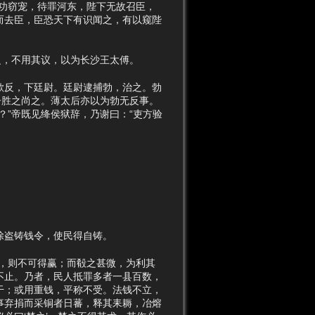
功窃宠，待罪河东，陛下无故召臣，
而去臣，臣恐天下有识闻之，有以窥陛
，不用其议，以为长沙王太傅。
反，下廷尉。廷尉逮捕勃，治之。勃
子胜之尚之。薄太后亦以为勃无反事。
”帝既见绛侯狱辞，乃谢曰：“吏方验
除盗铸钱令，使民得自铸。
，则不可得赢；而殽之甚微，为利其
不止。乃者，民人抵罪多者一县百数，
干；或用重钱，平称不受。法钱不立，
事弃捐而采铜者日蕃，释其耒耨，冶熔