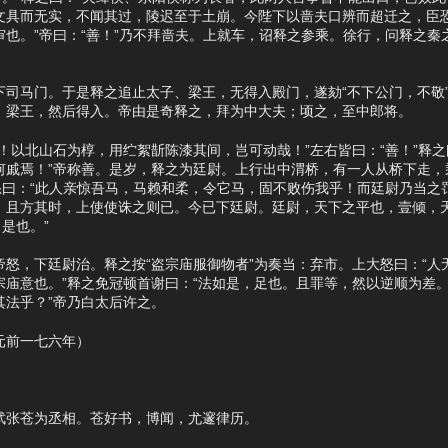
文具而无实，不闻其过，陵迟至于土崩。今陛下以啬夫口辨而超迁之，臣
也。”帝曰：“善！”乃不拜啬夫。上就车，诏释之参乘。徐行，问释之秦
马门。于是释之追止太子、梁王，无得入殿门，遂劾“不下公门，不敬”
、梁王，然后得入。帝由是奇释之，拜为中大夫；顷之，至中郎将。
以北山石为椁，用纻絮斮陈漆其间，岂可动哉！”左右皆曰：“善！”释之
何戚焉！”帝称善。是岁，释之为廷尉。上行出中渭桥，有一人从桥下走，
怒曰：“此人亲惊吾马，马赖和柔，令它马，固不败伤我乎！而廷尉乃当之
。且方其时，上使使诛之则已。今已下廷尉。廷尉，天下之平也，壹倾，
是也。”
，下廷尉治。释之按“盗宗庙服御物者”为奏当：弃市。上大怒曰：“人
宗庙意也。”释之免冠顿首谢曰：“法如是，足也。且罪等，然以逆顺为差
其法乎？”帝乃白太后许之。
前一七六年）
张苍为丞相。苍好书，博闻，尤邃律历。