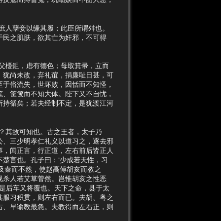
庶人孽妾以缘其履；此臣所谓舛也。
于民之肌肤，欲其亡为奸邪，不可得
父櫌鉏，虑有德色；母取箕帚，立而
，犹尚未改，弃礼谊，捐廉耻日甚，可
至于俗流失，世坏败，因恬而不知怪，
笔、筐箧而不知大体。陛下又不自忧，
所持循矣；若夫经制不定，是犹渡江河
？其故可知也。古之王者，太子乃
公、三少明孝仁礼义以道习之，逐去邪
事，闻正言，行正道，左右前后皆正人
楚言也。孔子曰：‘少成若天性，习
及秦而不然，使赵高傅胡亥而教之
视杀人若艾草菅然。岂惟胡亥之性恶
，是后车又将覆也。天下之命，县于太
其服习积贯，则左右而已。夫胡、粤之
右、早谕教最急。夫教得而左右正，则