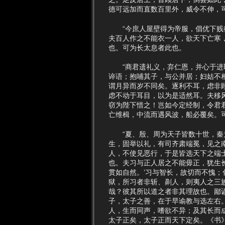
德可远加而直数百里外，威令不伸，
“今庶人屋壁得为帝服，倡优下贱得
夫百人作之不能衣一人，欲天下亡寒
也。可为长太息者此也。
“商君遗礼义，弃仁恩，并心于进取
谇语；抱哺其子，与公并居；妇姑不
谓月异而岁不同矣。逐利不耳，虑非
虑不动于耳目，以为是适然耳。夫移
窃为陛下惜之！岂如今定经制，令君
亡维楫，中流而遇风波，船必覆矣。
“夏、殷、周为天子皆数十世，秦为
生，固举以礼，有司齐肃端冕，见之
人，不使见恶行，于是皆选天下之端
也。夫习与正人居之不能毋正，犹生
贯如自然。’习与智长，故切而不愧
狱，所习者非斩、劓人，则夷人之三
哉？彼其所以道之者非其理故也。鄙
子，太子之善，在于早谕教与选左右
人，生而同声，嗜欲不异；及其长而
太子正矣，太子正而天下定矣。《书》