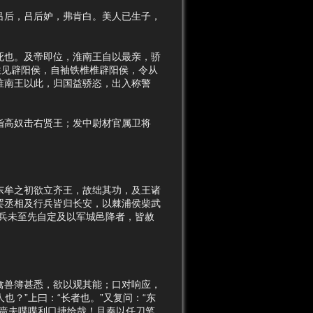
后，吕后妒，弗肯白。美人已生子，
也。及帝即位，淮南王自以最亲，骄
往见辟阳侯，自袖铁椎椎辟阳侯，令从
回到顶部
淮南王以此，归国益骄恣，出入称警
高奴击右贤王；发中尉材官属卫将
反向链接
牟之初欲立齐王，故绌其功，及王诸
罢丞相及行兵皆归长安，以棘浦侯柴武
兵未至先自定及以军城邑降者，皆赦
过去修订
兽簿甚悉，欲以观其能；口对响应，
也？”上曰：“长者也。”又复问：“东
此啬夫喋喋利口捷给哉！且秦以任刀笔