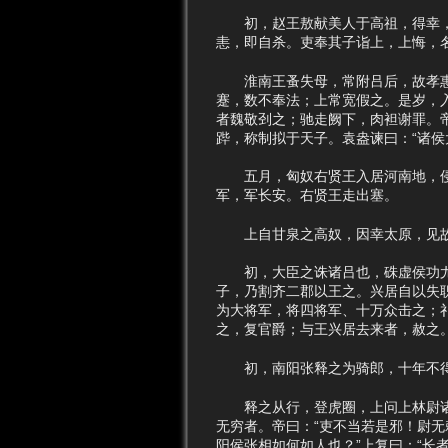
初，赵王敖献美人于高祖，得幸，有
恚，即自杀。吏奉其子诣上，上悔，
淮南王蚤失母，常附吕后，故孝惠、
蹇，数不奉法；上常宽假之。是岁，
者魏敬刭之；驰走阙下，肉袒谢罪。
跸，称制拟于天子。袁盎谏曰：“诸侯
五月，匈奴右贤王入居河南地，侵盗
军，军长安。右贤王走出塞。
上自甘泉之高奴，因幸太原，见故
初，大臣之诛诸吕也，硃虚侯功尤大
子，乃割齐二郡以王之。兴居自以失
为大将军，将四将军、十万众击之；
之，复官爵；与王兴居去来者，赦之
初，南阳张释之为骑郎，十年不得
释之从行，登虎圈，上问上林尉诸禽
无穷者。帝曰：“吏不当若是邪！尉无
阳侯张相如何如人也？”上复曰：“长