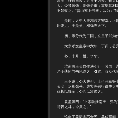
炊炭；奸钱日多，五谷不为多。善人
大。令禁铸钱，则钱必重；重则其利
不如收之。”贾山亦上书谏，以为：“
是时，太中大夫邓通方宠幸，上欲其
用饶足。于是吴、邓钱布天下。
初，帝分代为二国，立皇子武为代
太宗孝文皇帝中六年（丁卯，公元
冬，十月，桃、李华。
淮南厉王长自作法令行于其国，逐汉
乃令薄昭与书风谕之，引管、蔡及代
王不说，令大夫但、士伍开章等七十
长安，丞相张苍、典客冯敬行御史大夫
载长以辎车，令县以次传之。
袁盎谏曰：“上素骄淮南王，弗为置
特苦之耳，今复之。”
淮南王果愤恚不食死。县传至雍，雍