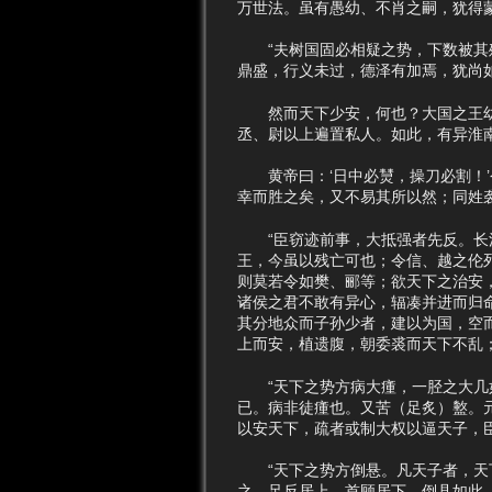
万世法。虽有愚幼、不肖之嗣，犹得
“夫树国固必相疑之势，下数被其殃
鼎盛，行义未过，德泽有加焉，犹尚
然而天下少安，何也？大国之王幼弱
丞、尉以上遍置私人。如此，有异淮
黄帝曰：‘日中必熭，操刀必割！’
幸而胜之矣，又不易其所以然；同姓
“臣窃迹前事，大抵强者先反。长沙
王，今虽以残亡可也；令信、越之伦
则莫若令如樊、郦等；欲天下之治安
诸侯之君不敢有异心，辐凑并进而归
其分地众而子孙少者，建以为国，空
上而安，植遗腹，朝委裘而天下不乱
“天下之势方病大瘇，一胫之大几如
已。病非徒瘇也。又苦（足炙）盭。
以安天下，疏者或制大权以逼天子，
“天下之势方倒悬。凡天子者，天下
之。足反居上，首顾居下，倒县如此