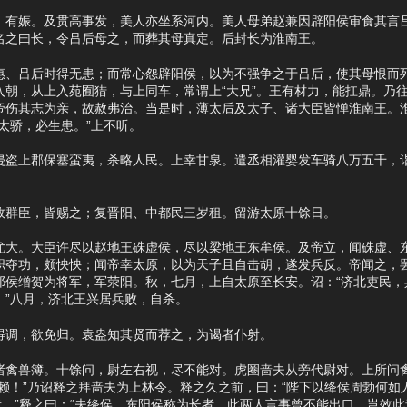
娠。及贯高事发，美人亦坐系河内。美人母弟赵兼因辟阳侯审食其言吕
名之曰长，令吕后母之，而葬其母真定。后封长为淮南王。
吕后时得无患；而常心怨辟阳侯，以为不强争之于吕后，使其母恨而死
入朝，从上入苑囿猎，与上同车，常谓上“大兄”。王有材力，能扛鼎。乃
帝伤其志为亲，故赦弗治。当是时，薄太后及太子、诸大臣皆惮淮南王。
太骄，必生患。”上不听。
上郡保塞蛮夷，杀略人民。上幸甘泉。遣丞相灌婴发车骑八万五千，诣
群臣，皆赐之；复晋阳、中都民三岁租。留游太原十馀日。
。大臣许尽以赵地王硃虚侯，尽以梁地王东牟侯。及帝立，闻硃虚、东
职夺功，颇怏怏；闻帝幸太原，以为天子且自击胡，遂发兵反。帝闻之，
祁侯缯贺为将军，军荥阳。秋，七月，上自太原至长安。诏：“济北吏民，
。”八月，济北王兴居兵败，自杀。
调，欲免归。袁盎知其贤而荐之，为谒者仆射。
兽簿。十馀问，尉左右视，尽不能对。虎圈啬夫从旁代尉对。上所问禽
赖！”乃诏释之拜啬夫为上林令。释之久之前，曰：“陛下以绛侯周勃何如人
者。”释之曰：“夫绛侯、东阳侯称为长者，此两人言事曾不能出口，岂效