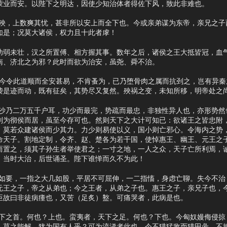
蒙业而安。以陛下之明达，因使少知治体者得佐下风，致此非难也。
，上数爽其忧，甚非所以安上而全下也。今或亲弟谋为东帝，亲兄之子
如是；况莫大诸侯，权力且十此者虖！
未壮，汉之所置傅、相方握其事。数年之后，诸侯之王大抵皆冠，血气
南、济北之为邪？此时而欲为治安，虽尧、舜不治。
今令此道顺而全安甚易，不肯蚤为，已乃堕骨肉之属而抗刭之，岂有异秦
袭是迹而动，既有征矣，其势尽又复然。殃祸之变，未知所移，明帝处之
乃二万五千户耳，功少而最完，势疏而最忠，非独性异人也，亦形势然
列为彻侯而居，虽至今存可也。然则天下之大计可知已：欲诸王之皆忠附
，莫若众建诸侯而少其力。力少则易使以义，国小则亡邪心。令海内之势
命天子。割地定制，令齐、赵、楚各为若干国，使悼惠王、幽王、元王之
而置之，须其子孙生者举使君之；一寸之地，一人之众，天子亡所利焉，
；当时大治，后世诵圣。陛下谁惮而久不为此！
要，一指之大几如股，平居不可屈伸，一二指慉，身虑亡聊。失今不治
元王之子，帝之从弟也；今之王者，从弟之子也。惠王之子，亲兄子也，
臣故曰非徒病瘇也，又苦（足炙）盭。可痛哭者，此病是也。
之首。何也？上也。蛮夷者，天下之足。何也？下也。今匈奴嫚侮侵掠
，莫之能解，犹为国有人乎？可为流涕者此也。今不猎猛敌而猎田彘，不