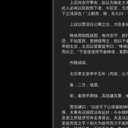
上召河东守季布，欲以为御史大夫。
此人必有以臣欺陛下者。今臣至，无
下之浅深也！”上默然，惭，良久曰：
上议以贾谊任公卿之位。大臣多短之
绛侯周勃既就国，每河东守、尉行县
恐，不知置辞。吏稍侵辱之，勃以千
帝朝太后，太后以冒絮提帝曰：“绛侯
而出之。”于是使使持节赦绛侯，复爵
作顾成庙。
太宗孝文皇帝中五年（丙寅，公元
春，二月，地震。
初，秦用半两钱，高祖嫌其重，难用
贾谊谏曰：“法使天下公得雇租铸铜
厚。夫事有召祸而法有起奸；今令细
及吏之所疑搒笞奔走者甚众。夫县法
吏急而壹之乎？则大为烦苛而力不能