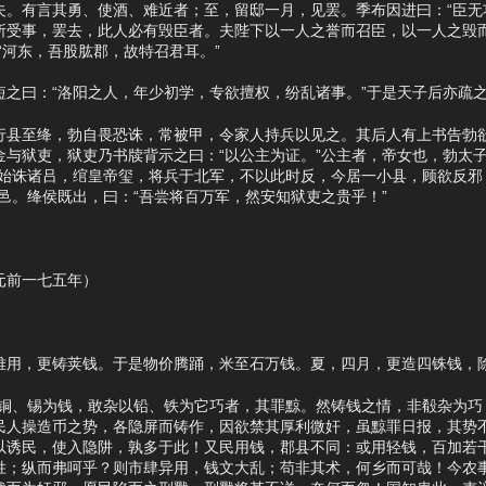
有言其勇、使酒、难近者；至，留邸一月，见罢。季布因进曰：“臣无
所受事，罢去，此人必有毁臣者。夫陛下以一人之誉而召臣，以一人之毁
“河东，吾股肱郡，故特召君耳。”
曰：“洛阳之人，年少初学，专欲擅权，纷乱诸事。”于是天子后亦疏之
至绛，勃自畏恐诛，常被甲，令家人持兵以见之。其后人有上书告勃欲
金与狱吏，狱吏乃书牍背示之曰：“以公主为证。”公主者，帝女也，勃太
始诛诸吕，绾皇帝玺，将兵于北军，不以此时反，今居一小县，顾欲反邪？
邑。绛侯既出，曰：“吾尝将百万军，然安知狱吏之贵乎！”
前一七五年）
，更铸荚钱。于是物价腾踊，米至石万钱。夏，四月，更造四铢钱，
、锡为钱，敢杂以铅、铁为它巧者，其罪黥。然铸钱之情，非殽杂为巧
民人操造币之势，各隐屏而铸作，因欲禁其厚利微奸，虽黥罪日报，其势
以诱民，使入隐阱，孰多于此！又民用钱，郡县不同：或用轻钱，百加若
胜；纵而弗呵乎？则市肆异用，钱文大乱；苟非其术，何乡而可哉！今农