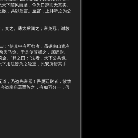
显示源文件
恐天下随风而靡，争为口辨而无其实。
之敝，具以质言。至宫，上拜释之为公
，奏之。薄太后闻之；帝免冠，谢教
曰：“使其中有可欲者，虽锢南山犹有
乘舆马惊。于是使骑捕之，属廷尉。
罚金。”释之曰：“法者，天下公共也。
天下用法皆为之轻重，民安所错其手
无道，乃盗先帝器！吾属廷尉者，欲致
。今盗宗庙器而族之，有如万分一，假