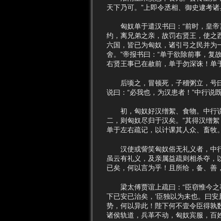
天下乃可。”上即令丞相、御史逮考
匈奴单于遣汉书曰：“前时，皇帝言
约，离兄弟之亲，故罚右贤王，使之
六国，皆已为匈奴，诸引弓之民并为
舍。”帝报书曰：“单于欲除前事，
右贤王事已在赦前，单于勿深诛！单
后顷之，冒顿死，子稽粥立，号曰老
说曰：“必我也，为汉患者！”中行说
初，匈奴好汉缯絮、食物。中行说曰
二，则匈奴尽归于汉矣。”其得汉缯
单于左右疏记，以计课其人众、畜牧
汉使或訾笑匈奴俗无礼义者，中行说
虽云有礼义，及亲属益疏则相杀夺，
已矣，何以言为乎！且所给，备、善
梁太傅贾谊上疏曰：“臣窃惟今之事
下已安已治矣，’臣独以为未也。曰
势，何以异此！陛下何不壹令臣得孰
诸侯轨道，兵革不动，匈奴宾服，百