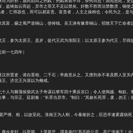
怵而为奸邪，愿民陷而之刑戮；刑戮将甚不详，奈何而忽！国知患此，吏议
深，盗铸如云而起，弃市之罪又不足以禁矣。奸数不胜而法禁数溃，铜使
钱者，亡用器也，而可以易富贵。富贵者，人主之操柄也；令民为之，是与
富，赐之蜀严道铜山，使铸钱。吴王濞有豫章铜山，招致天下亡命者以
王，参为太原王。是岁，徙代王武为淮阳王；以太原王参为代王，尽得
前一七四年）
所置吏，请自置相、二千石；帝曲意从之。又擅刑杀不辜及爵人至关内
顷王、济北王兴居以为儆戒。
人与棘蒲侯柴武太子奇谋以辇车四十乘反谷口；令人使闽越、匈奴。事
事，与宗正、廷尉奏：“长罪当弃市。”制曰：“其赦长死罪，废，勿王；
严傅、相，以故至此。淮南王为人刚，今暴摧折之，臣恐卒逢雾露病死，
令发封，以死闻。上哭甚悲，谓袁盎曰“吾不听公言，卒亡淮南王！今为