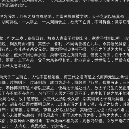
可为流涕者此也。
为后饰；且帝之身自衣皂绨，而富民墙屋被文绣；天子之后以缘其领，
，胡可得也；一人耕之，十人聚而食之，欲天下亡饥，不可得也；饥寒切
；行之二岁，秦俗日败。故秦人家富子壮则出分，家贫子壮则出赘；借
相说，则反脣而相稽；其慈子、耆利，不同禽兽者亡几耳。今其遗见馀俗
顾行也；今其甚者杀父兄矣。而大臣特以簿书不报、期会之间以为大故，
风易俗，使天下回心而乡道，类非俗吏之所能为也。俗吏之所务，在于刀
君、臣臣，上下有差，父子六亲各得其宜。此业壹定，世世常安，而后有
可为长太息者此也。
天子二世而亡。人性不甚相远也，何三代之君有道之长而秦无道之暴也
南郊，过阙则下，过庙则趋，故自为赤子，而教固已行矣。孩提有识，三
士、孝悌博闻有道术者以卫翼之，使与太子居处出入。故太子乃生而见正
长于齐不能不齐言也；习与不正人居之不能毋不正，犹生长于楚之地不能不
；化与心成，故中道若性。夫三代之所以长久者，以其辅翼太子有此具也。
族也。胡亥今日即位而明日射人，忠谏者谓之诽谤，深计者谓之妖言，其
谚曰：‘前车覆，后车诫。’秦世之所以亟绝者，其辙迹可见也；然而不避
。夫心未滥而先谕都，则化易成也；开于道术智谊之指，则教之力也；若
成俗，累数译而不能相通，有虽死而不相为者，则教习然也。臣故曰选左
曰：‘一人有庆，兆民赖之。’此时务也。