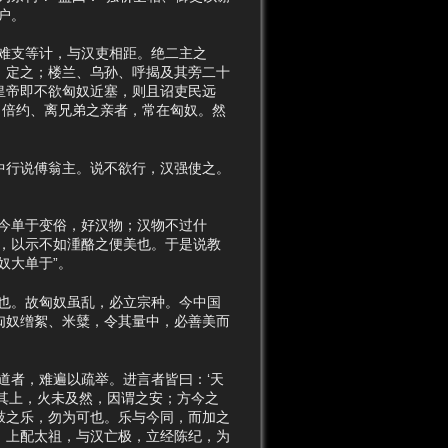
户。
难支等计，与汉吏相距。绝二主之
，定之；楼兰、乌孙、呼揭及其旁二十
皇帝即不欲匈奴近塞，则且诏吏民远
；倍约、离兄弟之亲者，常在匈奴。然
行说傅翁主。说不欲行，汉强使之。
今单于变俗，好汉物；汉物不过什
，以示不如湩酪之便美也。于是说教
奴大单于”。
也。故匈奴虽乱，必立宗种。今中国
匈奴缯絮、米糵，令其量中，必善美而
者，难遍以疏举。进言者皆曰：‘天
其上，火未及然，因谓之安；方今之
鼓之乐，勿为可也。乐与今同，而加之
，上配太祖，与汉亡极，立经陈纪，为