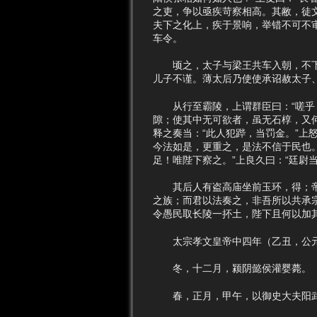
之吏，争以亟疾苛察相高。其敝，徒
夫下之化上，疾于景响，举错不可不审
车令。
顷之，太子与梁王共车入朝，不下司
儿子不谨。薄太后乃使使承诏赦太子
从行至霸陵，上谓群臣曰：“嗟乎！
隙；使其中无可欲者，虽无石椁，又
释之奏当：“此人犯跸，当罚金。”上
今法如是，更重之，是法不信于民也
足！唯陛下察之。”上良久曰：“廷尉当
其后人有盗高庙坐前玉环，得；帝怒
之族；而君以法奏之，非吾所以共承
令愚民取长陵一抔土，陛下且何以加
太宗孝文皇帝中四年（乙丑，公元
冬，十二月，颍阴懿侯灌婴薨。
春，正月，甲午，以御史大夫阳武