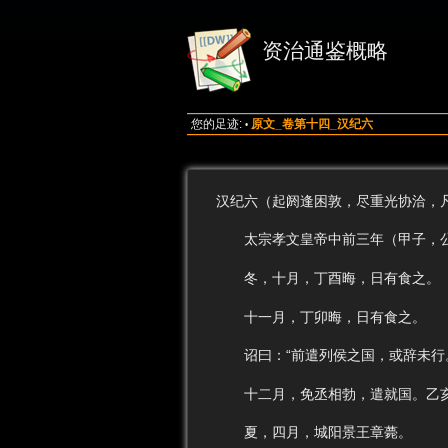
资治通鉴概略
您的足迹:
原文_卷第十四_汉纪六
•
汉纪六（起阏逢困敦，尽重光协洽，
太宗孝文皇帝中前三年（甲子，公
冬，十月，丁酉晦，日有食之。
十一月，丁卯晦，日有食之。
诏曰：“前遣列侯之国，或辞未行。
十二月，免丞相勃，遣就国。乙亥
夏，四月，城阳景王章薨。