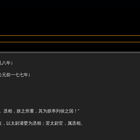
凡八年）
元前一七七年）
丞相，朕之所重，其为朕率列侯之国！”
，以太尉灌婴为丞相；罢太尉官，属丞相。