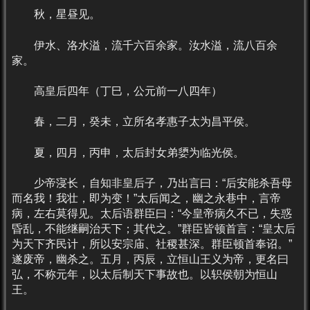
秋，星昼见。
伊水、洛水溢，流千六百余家。汝水溢，流八百余
家。
高皇后四年（丁巳，公元前一八四年）
春，二月，癸未，立所名孝惠子太为昌平侯。
夏，四月，丙申，太后封女弟嬃为临光侯。
少帝寖长，自知非皇后子，乃出言曰：“后安能杀吾母
而名我！我壮，即为变！”太后闻之，幽之永巷中，言帝
病，左右莫得见。太后语群臣曰：“今皇帝病久不已，失惑
昏乱，不能继嗣治天下；其代之。”群臣皆顿首言：“皇太后
为天下齐民计，所以安宗庙、社稷甚深。群臣顿首奉诏。”
遂废帝，幽杀之。五月，丙辰，立恒山王义为帝，更名曰
弘，不称元年，以太后制天下事故也。以轵侯朝为恒山
王。