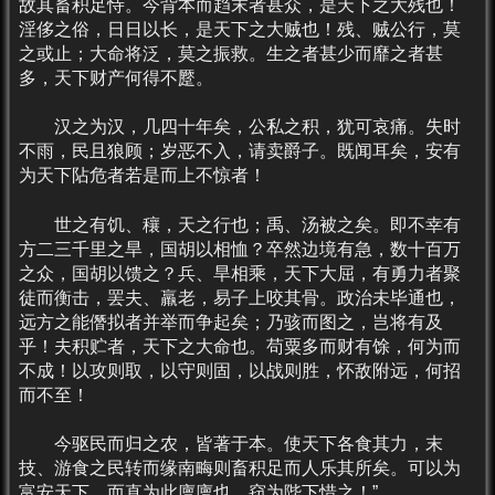
故其畜积足恃。今背本而趋末者甚众，是天下之大残也！
淫侈之俗，日日以长，是天下之大贼也！残、贼公行，莫
之或止；大命将泛，莫之振救。生之者甚少而靡之者甚
多，天下财产何得不蹷。
汉之为汉，几四十年矣，公私之积，犹可哀痛。失时
不雨，民且狼顾；岁恶不入，请卖爵子。既闻耳矣，安有
为天下阽危者若是而上不惊者！
世之有饥、穰，天之行也；禹、汤被之矣。即不幸有
方二三千里之旱，国胡以相恤？卒然边境有急，数十百万
之众，国胡以馈之？兵、旱相乘，天下大屈，有勇力者聚
徒而衡击，罢夫、羸老，易子上咬其骨。政治未毕通也，
远方之能僭拟者并举而争起矣；乃骇而图之，岂将有及
乎！夫积贮者，天下之大命也。苟粟多而财有馀，何为而
不成！以攻则取，以守则固，以战则胜，怀敌附远，何招
而不至！
今驱民而归之农，皆著于本。使天下各食其力，末
技、游食之民转而缘南畮则畜积足而人乐其所矣。可以为
富安天下，而直为此廪廪也，窃为陛下惜之！”