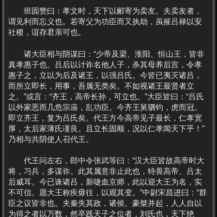
班固赞曰：孝文时，天下以郦寄为卖友。夫卖友者，
谓见利而忘义也。若寄父为功臣而又执劫，虽摧吕禄以安
社稷，谊存君亲可也。
诸大臣相与阴谋曰：“少帝及梁、淮阳、恒山王，皆非
真孝惠子也。吕后以计诈名他人子，杀其母养后宫，令孝
惠子之，立以为后及诸王，以强吕氏。今皆已夷灭诸吕，
而所立即长，用事，吾属无类矣。不如视诸王最贤者立
之。”或言：“齐王，高帝长孙，可立也。”大臣皆曰：“吕氏
以外家恶而几危宗庙，乱功臣。今齐王舅驷钧，虎而冠。
即立齐王，复为吕氏矣。代王方今高帝见子最长，仁孝宽
厚，太后家薄氏谨良。且立长固顺，况以仁孝闻天下乎！”
乃相与共阴使人召代王。
代王问左右，郎中令张武等曰：“汉大臣皆故高帝时大
将，习兵，多谋诈。此其属意非止此也，特畏高帝、吕太
后威耳。今已诛诸吕，新啑血京师，此以迎大王为名，实
不可信。愿大王称疾毋往，以观其变。”中尉宋昌进曰：“群
臣之议皆非也。夫秦失其政，诸侯、豪桀并起，人人自以
为得之者以万数，然卒践天子之位者，刘氏也，天下绝