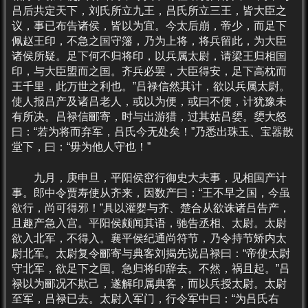
吕后共定天下，刘氏所立九王，吕氏所立三王，皆大臣之
议，事已布告诸侯，皆以为宜。今太后崩，帝少，而足下
佩赵王印，不急之国守籓，乃为上将，将兵留此，为大臣
诸侯所疑。足下何不归将印，以兵属太尉，请梁王归相国
印，与大臣盟而之国。齐兵必罢，大臣得安，足下高枕而
王千里，此万世之利也。”吕禄信然其计，欲以兵属太尉。
使人报吕产及诸吕老人，或以为便，或曰不便，计犹豫未
有所决。吕禄信郦寄，时与出游猎，过其姑吕嬃。嬃大怒
曰：“若为将而弃军，吕氏今无处矣！”乃悉出珠玉、宝器散
堂下，曰：“毋为他人守也！”
九月，庚申旦，平阳侯窋行御史大夫事，见相国产计
事。郎中令贾寿使从齐来，因数产曰：“王不早之国，今虽
欲行，尚可得邪！”具以灌婴与齐、楚合从欲诛诸吕告产，
且趣产急入宫。平阳侯颇闻其语，驰告丞相、太尉。太尉
欲入北军，不得入。襄平侯纪通尚符节，乃令持节矫内太
尉北军。太尉复令郦寄与典客刘揭先说吕禄曰：“帝使太尉
守北军，欲足下之国。急归将印辞去。不然，祸且起。”吕
禄以为郦况不欺己，遂解印属典客，而以兵授太尉。太尉
至军，吕禄已去。太尉入军门，行令军中曰：“为吕氏右