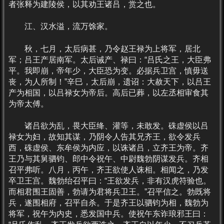
者张释为建陵侯，以其劝王诸吕，赏之也。
江、汉水溢，流万馀家。
秋，七月，太后病甚，乃令赵王禄为上将军，居北
军；吕王产居南军。太后诫产、禄曰：“吕氏之王，大臣弗
平。我即崩，帝年少，大臣恐为变。必据兵卫宫，慎毋送
丧，为人所制！”辛巳，太后崩，遗诏：大赦天下，以吕王
产为相国，以吕禄女为帝后。高后已葬，以左丞相审食其
为帝太傅。
诸吕欲为乱，畏大臣绛、灌等，未敢发。硃虚侯以吕
禄女为妇，故知其谋，乃阴令人告其兄齐王，欲令发兵
西，硃虚侯、东牟侯为内应，以诛诸吕，立齐王为帝。齐
王乃与其舅驷钧、郎中令祝午、中尉魏勃阴谋发兵。齐相
召平弗听。八月，丙午，齐王欲使人诛相。相闻之，乃发
卒卫王宫。魏勃绐召平曰：“王欲发兵，非有汉虎符验也。
而相君围王固善，勃请为君将兵卫王。”召平信之。勃既将
兵，遂围相府，召平自杀。于是齐王以驷钧为相，魏勃为
将军，祝午为内史，悉发国中兵。使祝午东诈琅邪王曰：