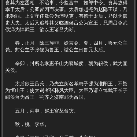
食其为左丞相，不治事，令监宫中，如郎中令。食其故得
幸于太后，公卿皆因而决事。太后怨赵尧为赵隐王谋，乃
抵尧罪。上党守任敖尝为沛狱吏，有德于太后，乃以为御
史大夫。太后又追尊其父临泗侯吕公为宣王，兄周吕令武
侯泽为悼武王，欲以王诸吕为渐。
春，正月，除三族罪、妖言令。夏，四月，鲁元公主
薨。封公主子张偃为鲁王，谥公主曰鲁元太后。
辛卯，封所名孝惠子山为襄城侯，朝为轵侯，武为壶
关侯。
太后欲王吕氏，乃先立所名孝惠子强为淮阳王，不疑
为恒山王；使大谒者张释风大臣。大臣乃请立悼武王长子
郦侯台为吕王，割齐之济南郡为吕国。
五月，丙申，赵王宫丛台灾。
秋，桃、李华。