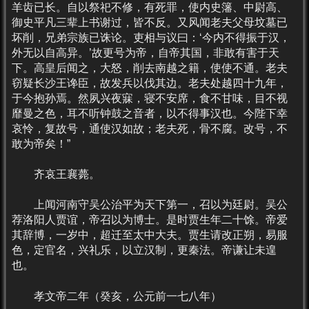
羊齿已长。自以祭祀不修，有死罪，使内史籓、中尉高、
御史平凡三辈上书谢过，皆不反。又风闻老夫父母坟墓已
坏削，兄弟宗族已诛论。吏相与议曰：‘今内不得振于汉，
外无以自高异。’故更号为帝，自帝其国，非敢有害于天
下。高皇后闻之，大怒，削去南越之籍，使使不通。老夫
窃疑长沙王谗臣，故发兵以伐其边。老夫处越四十九年，
于今抱孙焉。然夙兴夜寐，寝不安席，食不甘味，目不视
靡曼之色，耳不听钟鼓之音者，以不得事汉也。今陛下幸
哀怜，复故号，通使汉如故；老夫死，骨不腐。改号，不
敢为帝矣！”
齐哀王襄薨。
上闻河南守吴公治平为天下第一，召以为廷尉。吴公
荐洛阳人贾谊，帝召以为博士。是时贾生年二十馀。帝爱
其辞博，一岁中，超迁至太中大夫。贾生请改正朔，易服
色，定官名，兴礼乐，以立汉制，更秦法。帝谦让未遑
也。
孝文帝二年（癸亥，公元前一七八年）