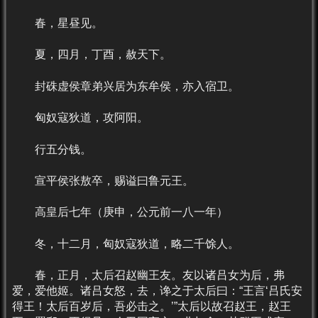
春，星昼见。
夏，四月，丁酉，赦天下。
封硃虚侯章弟兴居为东牟侯，亦入宿卫。
匈奴寇狄道，攻阿阳。
行五分钱。
宣平侯张敖卒，赐谥曰鲁元王。
高皇后七年（庚申，公元前一八一年）
冬，十二月，匈奴寇狄道，略二千馀人。
春，正月，太后召赵幽王友。友以诸吕女为后，弗
爱，爱他姬。诸吕女怒，去，谗之于太后曰：“王言‘吕氏安
得王！太后百岁后，吾必击之。’”太后以故召赵王，赵王