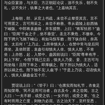
与众臣宴游，与大臣、方正朝廷论议，游不失乐，朝不失
礼，议不失计，轨事之大者也。”上嘉纳其言。
上每朝，郎、从官上书疏，未尝不止辇受其言。言不
可用置之，言可用采之，未尝不称善。帝从霸陵上欲西驰
下峻阪。中郎将袁盎骑，并车揽辔。上曰：“将军怯邪？”盎
曰：“臣闻‘千金之子，坐不垂堂’。圣主不乘危，不徼幸。今
陛下骋六飞驰下峻山，有如马惊车败，陛下纵自轻，奈高
庙、太后何！”上乃止。上所幸慎夫人，在禁中常与皇后同
席坐。及坐郎置，袁盎引却慎夫人坐。慎夫人怒，不肯
坐；上亦怒，起，入禁中。盎因前说曰：“臣闻‘尊卑有序，
则上下和’。今陛下既已立后，慎夫人乃妾。妾、主岂可与
同坐哉！且陛下幸之，即厚赐之。陛下所以为慎夫人，适
所以祸之也。陛下独不见‘人彘’乎！”于是上乃说，召语慎夫
人，慎夫人赐盎金五十斤。
贾谊说上曰：“《管子》曰：‘仓廪实而知礼节，衣食足
而知荣辱。’民不足而可治者，自古及今，未之尝闻。古之
人曰：‘一夫不耕，或受之饥；一女不织，或受之寒。’生之
有时而用之亡度，则物力必屈。古之治天下，至纤至悉，