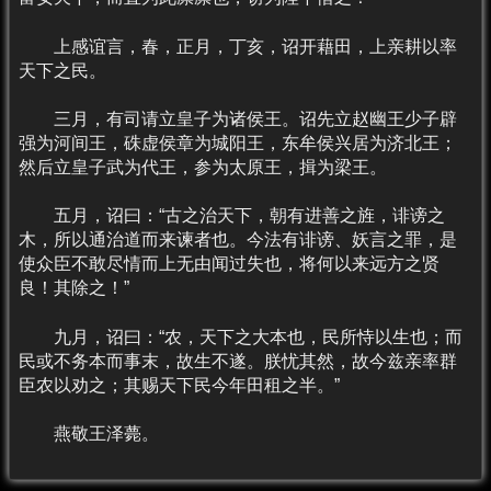
上感谊言，春，正月，丁亥，诏开藉田，上亲耕以率
天下之民。
三月，有司请立皇子为诸侯王。诏先立赵幽王少子辟
强为河间王，硃虚侯章为城阳王，东牟侯兴居为济北王；
然后立皇子武为代王，参为太原王，揖为梁王。
五月，诏曰：“古之治天下，朝有进善之旌，诽谤之
木，所以通治道而来谏者也。今法有诽谤、妖言之罪，是
使众臣不敢尽情而上无由闻过失也，将何以来远方之贤
良！其除之！”
九月，诏曰：“农，天下之大本也，民所恃以生也；而
民或不务本而事末，故生不遂。朕忧其然，故今兹亲率群
臣农以劝之；其赐天下民今年田租之半。”
燕敬王泽薨。