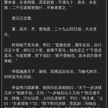
鬻米者，长吏阅视，丞若尉致；不满九十，啬夫、令史
致；二千石遣都吏循行，不称者督之。”
楚元王交薨。
夏，四月，齐、楚地震，二十九山同日崩，大水溃
出。
时有献千里马者。帝曰：“鸾旗在前，属车在后，吉行
日五十里，师行三十里。朕乘千里马，独先安之？”于是还
其马，与道里费，而下诏曰：“朕不受献也。其令四方毋求
来献。”
帝既施惠天下，诸侯、四夷远近欢洽。乃修代来功，
封宋昌为壮武侯。
帝益明习国家事。朝而问右丞相勃曰：“天下一岁决狱
几何？”勃谢不知。又问：“一岁钱谷出入几何？”勃又谢不
知，惶愧，汗出沾背。上问左丞相平。平曰：“有主者。”上
曰：“主者谓谁？”曰：“陛下即问决狱，责廷尉；问钱谷，