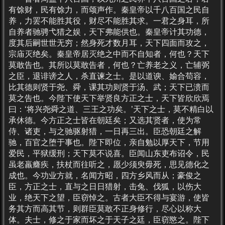
有馀财，民有馀力，而颂声作。秦皇帝以千八百国之民自
养，力罢不能胜其役，财尽不能胜其求。一君之身耳，所
自养者驰骋弋猎之娱，天下弗能供也。秦皇帝计其功德，
度其后嗣世世无穷；然身死才数月耳，天下四面而攻之，
宗庙灭绝矣。秦皇帝居灭绝之中而不自知者，何也？天下
莫敢告也。其所以莫敢告者，何也？亡养老之义，亡辅弼
之臣，退诽谤之人，杀直谏之士。是以道谀、媮合苟容，
比其德则贤于尧、舜，课其功则贤于汤、武；天下已溃而
莫之告也。今陛下使天下举贤良方正之士，天下皆欣欣焉
曰：‘将兴尧舜之道、三王之功矣。’天下之士，莫不精白以
承休德。今方正之士皆在朝廷矣；又选其贤者，使为常
侍、诸吏，与之驰驱射猎，一日再三出。臣恐朝廷之解
驰，百官之堕于事也。陛下即位，亲自勉以厚天下，节用
爱民，平狱缓刑；天下莫不说喜。臣闻山东吏布诏令，民
虽老羸癃疾，扶杖而往听之，愿少须臾毋死，思见德化之
成也。今功业方就，名闻方昭，四方乡风而从；豪俊之
臣，方正之士，直与之日日猎射，击兔、伐狐，以伤大
业，绝天下之望，臣窃悼之。古者大臣不得与宴游，使皆
务其方而高其节，则群臣莫敢不正身修行，尽心以称大
体。夫士，修之于家而坏之于天子之廷，臣窃愍之。陛下