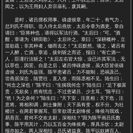
闻之，以为王用妇人弃宗庙礼，废其嗣。
是时，诸吕擅权用事。硃虚侯章，年二十，有气力，
忿刘氏不得职。尝入侍太后燕饮，太后令章为酒吏。章自
请曰：“臣将种也，请得以军法行酒。”太后曰：“可。”酒
酣，章请为《耕田歌》，太后许之。章曰：“深耕穊种，立
苗欲疏；非其种者，锄而去之！”太后默然。顷之，诸吕有
一人醉，亡酒，章追，拔剑斩之而还，报曰：“有亡酒一
人，臣谨行法斩之！”太后左右皆大惊，业已许其军法，无
以罪也，因罢。自是之后，诸吕惮硃虚侯，虽大臣皆依硃
虚侯，刘氏为益强。陈平患诸吕，力不能制，恐祸及己。
尝燕居深念，陆贾往，直入坐，而陈丞相不见。陆生曰：
“何念之深也！”陈平曰：“生揣我何念？”陆生曰：“足下极富
贵，无欲矣；然有忧念，不过患诸吕、少主耳。”陈平曰：
“然！为之奈何？”陆生曰：“天下安，注意相；天下危，注
意将。将相和调，则士豫附；天下虽有变，权不分。为社
稷计，在两君掌握耳。臣常欲谓太尉绛侯，绛侯与我戏，
易吾言。君何不交欢太尉，深相结？”因为陈平画吕氏数
事。陈平用其计，乃以五百金为绛侯寿，厚具乐饮；太尉
报亦如之。两人深相结，吕氏诸益衰。陈平以奴婢百人、