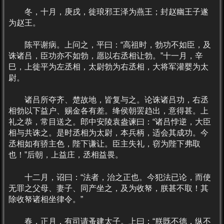
冬，十月，庚戌，徙琅邪王泽为燕王；封赵幽王子遂
为赵王。
陈平谢病。上问之，平曰：“高祖时，勃功不如臣，及
诛诸吕，臣功亦不如勃，愿以右丞相让勃。”十一月，辛
巳，上徙平为左丞相，太尉勃为右丞相，大将军灌婴为太
尉。
诸吕所夺齐、楚故地，皆复与之。论诛诸吕功，右丞
相勃以下益户、赐金各有差。绛侯朝罢趋出，意得甚。上
礼之恭，常目送之。郎中安陵袁盎谏曰：“诸吕悖逆，大臣
相与共诛之。是时丞相为太尉，本兵柄，适会其成功。今
丞相如有骄主色，陛下谦让。臣主失礼，窃为陛下弗取
也！”后朝，上益庄，丞相益畏。
十二月，诏曰：“法者，治之正也。今犯法已论，而使
无罪之父母、妻子、同产坐之，及为收帑，朕甚不取！其
除收帑诸相坐律令。”
春，正月，有司请蚤建太子。上曰；“朕既不德，纵不