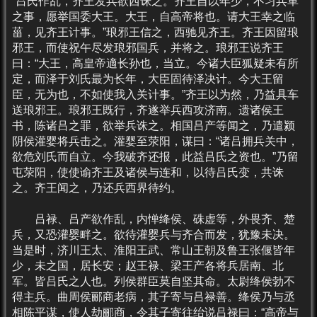
“吕氏作乱，齐王发兵欲西诛之。齐王自以年少，不习兵革
之事，愿举国委大王。大王，自高帝将也。请大王幸之临
菑，见齐王计事。”琅邪王信之，西驰见齐王。齐王因留琅
邪王，而使祝午尽发琅邪国兵，并将之。琅邪王说齐王
曰：“大王，高皇帝適长孙也，当立。今诸大臣狐疑未有所
定，而泽于刘氏最为长年，大臣固待泽决计。今大王留
臣，无为也，不如使我入关计事。”齐王以为然，乃益具车
送琅邪王。琅邪王既行，齐遂举兵西攻济南。遗诸侯王
书，陈诸吕之罪，欲举兵诛之。相国吕产等闻之，乃遣颍
阴侯灌婴将兵击之。灌婴至荥阳，谋曰：“诸吕拥兵关中，
欲危刘氏而自立。今我破齐还报，此益吕氏之资也。”乃留
屯荥阳，使使谕齐王及诸侯与连和，以待吕氏变，共诛
之。齐王闻之，乃还兵西界待约。
吕禄、吕产欲作乱，内惮绛侯、硃虚等，外畏齐、楚
兵，又恐灌婴畔之。欲待灌婴兵与齐合而发，犹豫未决。
当是时，济川王太、淮阳王武、常山王朝及鲁王张偃皆年
少，未之国，居长安；赵王禄、梁王产各将兵居南、北
军。皆吕氏之人也。列侯群臣莫自坚其命。太尉绛侯勃不
得主兵。曲周侯郦商老病，其子寄与吕禄善。绛侯乃与丞
相陈平谋，使人劫郦商，令其子寄往绐说吕禄曰：“高帝与