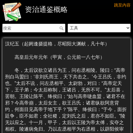
跳至内容
资治通鉴概略
汉纪五（起阏逢摄提格，尽昭阳大渊献，凡十年）
高皇后元年元年（甲寅，公元前一八七年）
冬，太后议欲立诸吕为王，问右丞相陵。陵曰：“高帝
刑白马盟曰：‘非刘氏而王，天下共击之。’今王吕氏，非约
也。”太后不说，问左丞相平、太尉勃，对曰：“高帝定天
下，王子弟；今太后称制，王诸吕，无所不可。”太后喜，
罢朝。王陵让陈平、绛侯曰；“始与高帝啑血盟，诸君不在
邪？今高帝崩，太后女主，欲王吕氏；诸君纵欲阿意背
约，何面目见高帝于地下乎？”陈平、绛侯曰：“于今，面折
廷争，臣不如君；全社稷，定刘氏之后，君亦不如臣。”陵
无以应之。十一月，甲子，太后以王陵为帝太傅，实夺之
相权。陵遂病免归。乃以左丞相平为右丞相，以辟阳侯审