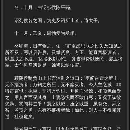
冬，十月，曲逆献侯陈平薨。
诏列侯各之国，为吏及诏所止者，遣太子。
十一月，乙亥，周勃复为丞相。
癸卯晦，日有食之。诏：“群臣悉思朕之过失及知见之
所不及，丐以启告朕。及举贤良、方正、能直言极谏者，
以匡朕之不逮。”因各敕以职任，务省繇费以便民，罢卫将
军。太仆见马遗财足，馀皆以给传置。
颍阴侯骑贾山上书言治乱之道曰：“臣闻雷霆之所击，
无不摧折者；万钧之所压，无不糜灭者。今人主之威，非
特雷霆也；执重，非特万钧也。开道而求谏，和颜色而受
之，用其言而显其身，士犹恐惧而不敢自尽；又况于纵欲
恣暴、恶闻其过乎！震之以威，压之以重，虽有尧、舜之
智，孟贲之勇，岂有不摧折者哉！如此，则人主不得闻其
过，社稷危矣。
昔者周盖千八百国，以九州之民养千八百国之君，君