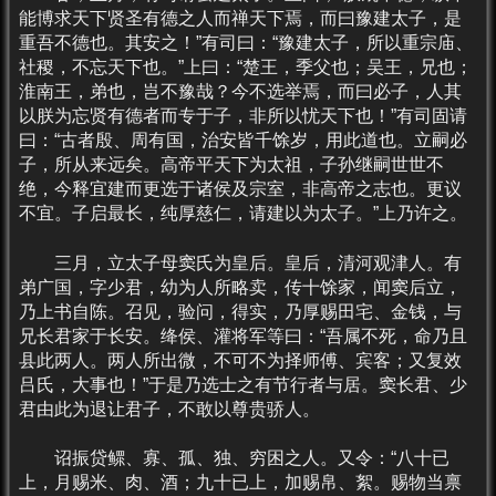
能博求天下贤圣有德之人而禅天下焉，而曰豫建太子，是
重吾不德也。其安之！”有司曰：“豫建太子，所以重宗庙、
社稷，不忘天下也。”上曰：“楚王，季父也；吴王，兄也；
淮南王，弟也，岂不豫哉？今不选举焉，而曰必子，人其
以朕为忘贤有德者而专于子，非所以忧天下也！”有司固请
曰：“古者殷、周有国，治安皆千馀岁，用此道也。立嗣必
子，所从来远矣。高帝平天下为太祖，子孙继嗣世世不
绝，今释宜建而更选于诸侯及宗室，非高帝之志也。更议
不宜。子启最长，纯厚慈仁，请建以为太子。”上乃许之。
三月，立太子母窦氏为皇后。皇后，清河观津人。有
弟广国，字少君，幼为人所略卖，传十馀家，闻窦后立，
乃上书自陈。召见，验问，得实，乃厚赐田宅、金钱，与
兄长君家于长安。绛侯、灌将军等曰：“吾属不死，命乃且
县此两人。两人所出微，不可不为择师傅、宾客；又复效
吕氏，大事也！”于是乃选士之有节行者与居。窦长君、少
君由此为退让君子，不敢以尊贵骄人。
诏振贷鳏、寡、孤、独、穷困之人。又令：“八十已
上，月赐米、肉、酒；九十已上，加赐帛、絮。赐物当禀