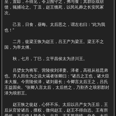
至，置邸，不得见，令卫围守之，弗与食；其群臣或窃
馈，辄捕论之。丁丑，赵王饿死，以民礼葬之长安民冢
次。
己丑，日食，昼晦。太后恶之，谓左右曰：“此为我
也！”
二月，徙梁王恢为赵王，吕王产为梁王。梁王不之
国，为帝太傅。
秋，七月，丁巳，立平昌侯太为济川王。
吕嬃女为将军、营陵侯刘泽妻。泽者，高祖从祖昆弟
也。齐人田生为之说大谒者张卿曰：“诸吕之王也，诸大臣
未大服。今营陵侯泽，诸刘最长；今卿言太后王之，吕氏
王益固矣。”张卿入言太后，太后然之，乃割齐之琅邪郡封
泽为琅邪王。
赵王恢之徙赵，心怀不乐。太后以吕产女为王后，王
后从官皆诸吕，擅权，微伺赵王，赵王不得自恣。王有所
爱姬，王后使人鸩杀之。六月，王不胜悲愤，自杀。太后