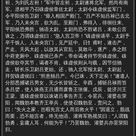
袒，为刘氏左袒！”军中皆左袒，太尉遂将北军。然尚有南
军。丞相平乃召硃虚侯章佐太尉，太尉令硃虚侯监军门，
令平阳侯告卫尉：“毋入相国产殿门。”吕产不知吕禄已去北
军，乃入未央宫，欲为乱。至殿门，弗得入，徘徊往来。
平阳侯恐弗胜，驰语太尉。太尉尚恐不胜诸吕，未敢公言
诛之，乃谓硃虚侯曰：“急入宫卫帝！”硃虚侯请卒，太尉予
卒千馀人。入未央宫门，见产廷中。日饣甫时，遂击产，
产走。天风大起，以故其从官乱，莫敢斗，逐产，杀之郎
中府吏厕中。硃虚侯已杀产，帝命谒者持节劳硃虚侯。硃
虚侯欲夺其节，谒者不肯。硃虚侯则从与载，因节信驰
走，斩长乐卫尉吕更始。还，驰入北军报太尉。太尉起，
拜贺硃虚侯曰：“所患独吕产。今已诛，天下定矣！”遂遣人
分部悉捕诸吕男女，无少长皆斩之。辛酉，捕斩吕禄而笞
杀吕嬃，使人诛燕王吕通而废鲁王张偃。戊辰，徙济川王
王梁。遣硃虚侯章以诛诸吕事告齐王，令罢兵。灌婴在荥
阳，闻魏勃本教齐王举兵，使使召魏勃至，责问之。勃
曰：“失火之家，岂暇先言丈人而后救火乎！”因退立，股战
而栗，恐不能言者，终无他语。灌将军熟视笑曰：“人谓魏
勃勇，妄庸人耳，何能为乎！”乃罢魏勃。灌婴兵亦罢荥阳
归。