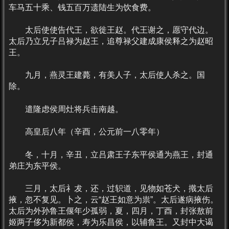
车马五十乘、钱五百万遗陆生为饮食费。
太后使使告代王，欲徙王赵。代王谢之，愿守代边。
太后乃立兄子吕禄为赵王，追尊禄父建成康侯释之为赵昭
王。
九月，燕灵王建薨，有美人子，太后使人杀之。国
除。
遣隆虑侯周灶将兵击南越。
高皇后八年（辛酉，公元前一八零年）
冬，十月，辛丑，立吕肃王子东平侯通为燕王，封通
弟庄为东平侯。
三月，太后礻犮，还，过轵道，见物如苍犬，撠太后
掖，忽不复见。卜之，云“赵王如意为祟”。太后遂病掖伤。
太后为外孙鲁王偃年少孤弱，夏，四月，丁酉，封张敖前
姬两子侈为新都侯，寿为乐昌侯，以辅鲁王。又封中大谒