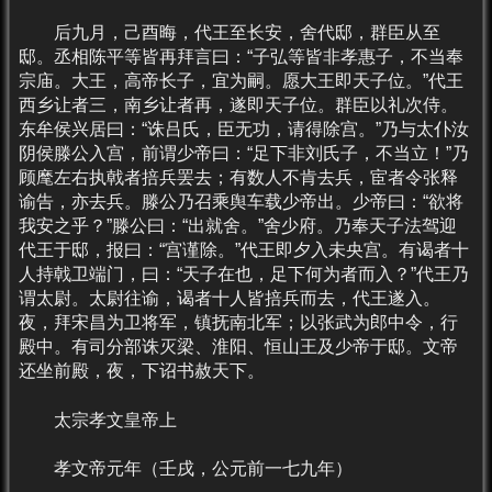
后九月，己酉晦，代王至长安，舍代邸，群臣从至
邸。丞相陈平等皆再拜言曰：“子弘等皆非孝惠子，不当奉
宗庙。大王，高帝长子，宜为嗣。愿大王即天子位。”代王
西乡让者三，南乡让者再，遂即天子位。群臣以礼次侍。
东牟侯兴居曰：“诛吕氏，臣无功，请得除宫。”乃与太仆汝
阴侯滕公入宫，前谓少帝曰：“足下非刘氏子，不当立！”乃
顾麾左右执戟者掊兵罢去；有数人不肯去兵，宦者令张释
谕告，亦去兵。滕公乃召乘舆车载少帝出。少帝曰：“欲将
我安之乎？”滕公曰：“出就舍。”舍少府。乃奉天子法驾迎
代王于邸，报曰：“宫谨除。”代王即夕入未央宫。有谒者十
人持戟卫端门，曰：“天子在也，足下何为者而入？”代王乃
谓太尉。太尉往谕，谒者十人皆掊兵而去，代王遂入。
夜，拜宋昌为卫将军，镇抚南北军；以张武为郎中令，行
殿中。有司分部诛灭梁、淮阳、恒山王及少帝于邸。文帝
还坐前殿，夜，下诏书赦天下。
太宗孝文皇帝上
孝文帝元年（壬戌，公元前一七九年）