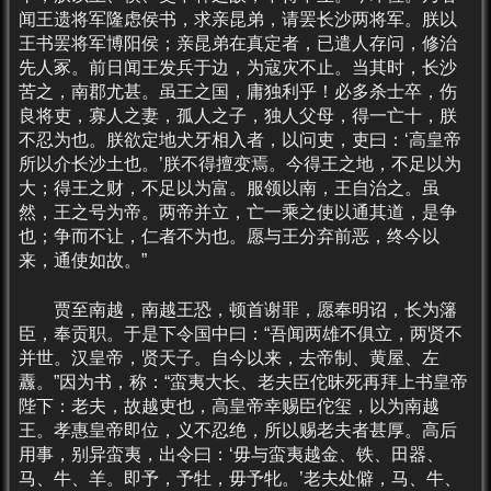
闻王遗将军隆虑侯书，求亲昆弟，请罢长沙两将军。朕以
王书罢将军博阳侯；亲昆弟在真定者，已遣人存问，修治
先人冢。前日闻王发兵于边，为寇灾不止。当其时，长沙
苦之，南郡尤甚。虽王之国，庸独利乎！必多杀士卒，伤
良将吏，寡人之妻，孤人之子，独人父母，得一亡十，朕
不忍为也。朕欲定地犬牙相入者，以问吏，吏曰：‘高皇帝
所以介长沙土也。’朕不得擅变焉。今得王之地，不足以为
大；得王之财，不足以为富。服领以南，王自治之。虽
然，王之号为帝。两帝并立，亡一乘之使以通其道，是争
也；争而不让，仁者不为也。愿与王分弃前恶，终今以
来，通使如故。”
贾至南越，南越王恐，顿首谢罪，愿奉明诏，长为籓
臣，奉贡职。于是下令国中曰：“吾闻两雄不俱立，两贤不
并世。汉皇帝，贤天子。自今以来，去帝制、黄屋、左
纛。”因为书，称：“蛮夷大长、老夫臣佗昧死再拜上书皇帝
陛下：老夫，故越吏也，高皇帝幸赐臣佗玺，以为南越
王。孝惠皇帝即位，义不忍绝，所以赐老夫者甚厚。高后
用事，别异蛮夷，出令曰：‘毋与蛮夷越金、铁、田器、
马、牛、羊。即予，予牡，毋予牝。’老夫处僻，马、牛、