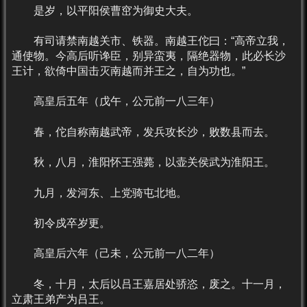
是岁，以平阳侯曹窋为御史大夫。
有司请禁南越关市、铁器。南越王佗曰：“高帝立我，
通使物。今高后听谗臣，别异蛮夷，隔绝器物，此必长沙
王计，欲倚中国击灭南越而并王之，自为功也。”
高皇后五年（戊午，公元前一八三年）
春，佗自称南越武帝，发兵攻长沙，败数县而去。
秋，八月，淮阳怀王强薨，以壶关侯武为淮阳王。
九月，发河东、上党骑屯北地。
初令戍卒岁更。
高皇后六年（己未，公元前一八二年）
冬，十月，太后以吕王嘉居处骄恣，废之。十一月，
立肃王弟产为吕王。