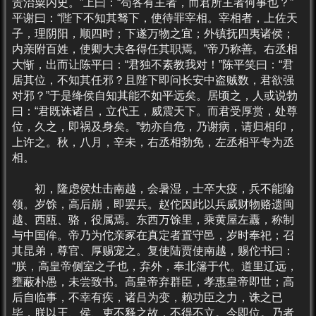
责治粟内史。”上曰：“苟各有主者，而君所主者何事也？”
平谢曰：“陛下不知其驽下，使待罪宰相。宰相者，上佐天
子，理阴阳，顺四时；下遂万物之宜；外镇抚四夷诸侯；
内亲附百姓，使卿大夫各得任其职焉。”帝乃称善。右丞相
大惭，出而让陈平曰：“君独不素教我对！”陈平笑曰：“君
居其位，不知其任邪？且陛下即问长安中盗贼数，君欲强
对邪？”于是绛侯自知其能不如平远矣。居顷之，人或说勃
曰：“君既诛诸吕，立代王，威震天下。而君受厚赏，处尊
位，久之，即祸及身矣。”勃亦自危，乃谢病，请归相印，
上许之。秋，八月，辛未，右丞相勃免，左丞相平专为丞
相。
初，隆虑侯灶击南越，会暑湿，士卒大疫，兵不能隃
领。岁馀，高后崩，即罢兵。赵佗因此以兵威财物赂遗闽
越、西瓯、骆，役属焉。东西万馀里，乘黄屋左纛，称制
与中国侔。帝乃为佗亲冢在真定者置守邑，岁时奉祀；召
其昆弟，尊官、厚赐宠之。复使陆贾使南越，赐佗书曰：
“朕，高皇帝侧室之子也，弃外，奉北籓于代。道里辽远，
壅蔽朴愚，未尝致书。高皇帝弃群臣，孝惠皇帝即世；高
后自临事，不幸有疾，诸吕为变，赖功臣之力，诛之已
毕，朕以王、侯、吏不释之故，不得不立。今即位。乃者