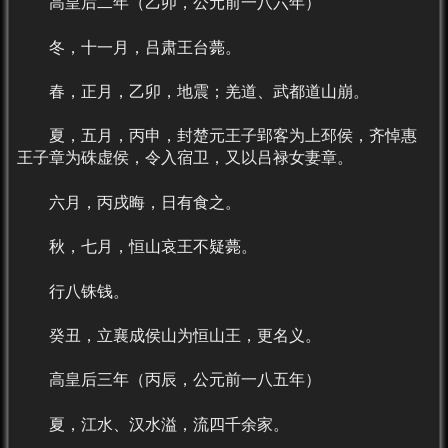
高皇后二年（乙卯，公元前一八六年）
冬，十一月，吕肃王台薨。
春，正月，乙卯，地震；羌道、武都道山崩。
夏，五月，丙申，封楚元王子郢客为上邳侯，齐悼惠
王子章为硃虚侯，令入宿卫，又以吕禄女妻章。
六月，丙戌晦，日有食之。
秋，七月，恒山哀王不疑薨。
行八铢钱。
癸丑，立襄成侯山为恒山王，更名义。
高皇后三年（丙辰，公元前一八五年）
夏，江水、汉水溢，流四千余家。