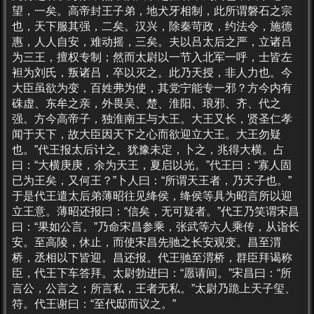
望，一矣。高帝封王子弟，地犬牙相制，此所谓磐石之宗
也，天下服其强，二矣。汉兴，除秦苛政，约法令，施德
惠，人人自安，难动摇，三矣。夫以吕太后之严，立诸吕
为三王，擅权专制；然而太尉以一节入北军一呼，士皆左
袒为刘氏，叛诸吕，卒以灭之。此乃天授，非人力也。今
大臣虽欲为变，百姓弗为使，其党宁能专一邪？方今内有
硃虚、东牟之亲，外畏吴、楚、淮阳、琅邪、齐、代之
强。方今高帝子，独淮南王与大王。大王又长，贤圣仁孝
闻于天下，故大臣因天下之心而欲迎立大王。大王勿疑
也。”代王报太后计之。犹豫未定，卜之，兆得大横。占
曰：“大横庚庚，余为天王，夏启以光。”代王曰：“寡人固
已为王矣，又何王？”卜人曰：“所谓天王者，乃天子也。”
于是代王遣太后弟薄昭往见绛侯，绛侯等具为昭言所以迎
立王意。薄昭还报曰：“信矣，无可疑者。”代王乃笑谓宋昌
曰：“果如公言。”乃命宋昌参乘，张武等六人乘传，从诣长
安。至高陵，休止，而使宋昌先驰之长安观变。昌至渭
桥，丞相以下皆迎。昌还报。代王驰至渭桥，群臣拜谒称
臣，代王下车答拜。太尉勃进曰：“愿请间。”宋昌曰：“所
言公，公言之；所言私，王者无私。”太尉乃跪上天子玺、
符。代王谢曰：“至代邸而议之。”