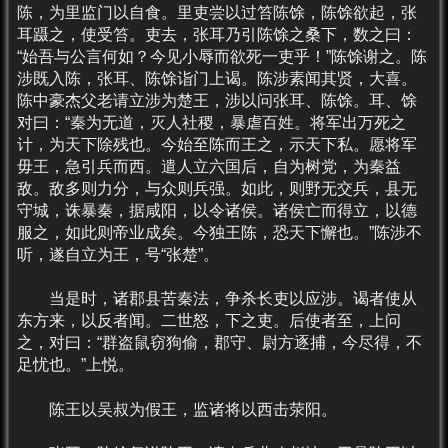
陈，为里监门以自食。里吏尝以过笞陈馀，陈馀欲起，张
耳蹑之，使受笞。吏去，张耳乃引陈馀之桑下，数之曰：
“始吾与公言何如？今见小辱而欲死一吏乎！”陈馀谢之。陈
涉既入陈，张耳、陈馀诣门上谒。陈涉素闻其贤，大喜。
陈中豪杰父老请立涉为楚王，涉以问张耳、陈馀。耳、馀
对曰：“秦为无道，灭人社稷，暴虐百姓。将军出万死之
计，为天下除残也。今始至陈而王之，示天下私。愿将军
毋王，急引兵而西。遣人立六国后，自为树党，为秦益
敌。敌多则力分，与众则兵强。如此，则野无交兵，县无
守城，诛暴秦，据咸阳，以令诸侯。诸侯亡而得立，以德
服之，如此则帝业成矣。今独王陈，恐天下懈也。”陈涉不
听，遂自立为王，号“张楚”。
当是时，诸郡县苦秦法，争杀长吏以应涉。谒者使从
东方来，以反者闻。二世怒，下之吏。后使者至，上问
之，对曰：“群盗鼠窃狗偷，郡守、尉方逐捕，今尽得，不
足忧也。”上悦。
陈王以吴叔为假王，监诸将以西击荥阳。