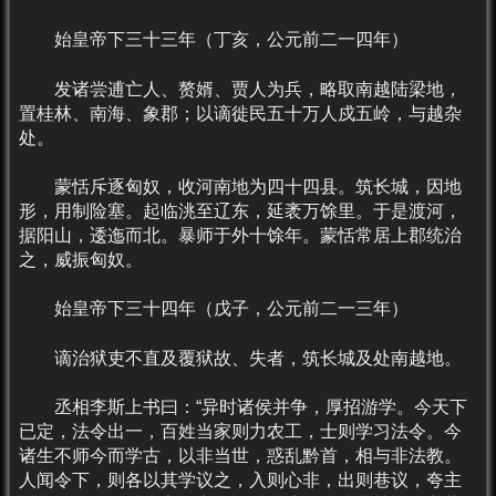
始皇帝下三十三年（丁亥，公元前二一四年）
发诸尝逋亡人、赘婿、贾人为兵，略取南越陆梁地，
置桂林、南海、象郡；以谪徙民五十万人戍五岭，与越杂
处。
蒙恬斥逐匈奴，收河南地为四十四县。筑长城，因地
形，用制险塞。起临洮至辽东，延袤万馀里。于是渡河，
据阳山，逶迤而北。暴师于外十馀年。蒙恬常居上郡统治
之，威振匈奴。
始皇帝下三十四年（戊子，公元前二一三年）
谪治狱吏不直及覆狱故、失者，筑长城及处南越地。
丞相李斯上书曰：“异时诸侯并争，厚招游学。今天下
已定，法令出一，百姓当家则力农工，士则学习法令。今
诸生不师今而学古，以非当世，惑乱黔首，相与非法教。
人闻令下，则各以其学议之，入则心非，出则巷议，夸主