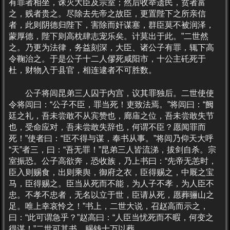
有罪者相坐，诛灭大臣及宗室；然后收举遗民，贫者富
之，贱者贵之。尽除去先帝之故臣，更置陛下之所亲信
者，此则阴德归陛下，害除而奸谋塞，群臣莫不被润泽，
蒙厚德，陛下则高枕肆志宠乐矣。计莫出于此。”二世然
之。乃更为法律，务益刻深，大臣、诸公子有罪，辄下高
令鞠治之。于是公子十二人僇死咸阳市，十公主矺死于
杜，财物入于县官，相连逮者不可胜数。
公子将闾昆弟三人囚于内宫，议其罪独后。二世使使
令将闾曰：“公子不臣，罪当死！吏致法焉。”将闾曰：“阙
廷之礼，吾未尝敢不从宾赞也，廊庙之位，吾未尝敢失节
也，受命应对，吾未尝敢失辞也，何谓不臣？愿闻罪而
死！”使者曰：“臣不得与谋，奉书从事。”将闾乃仰天大呼
“天”者三，曰：“吾无罪！”昆弟三人皆流涕，拔剑自杀。宗
室振恐。公子高欲奔，恐收族，乃上书曰：“先帝无恙时，
臣入则赐食，出则乘舆，御府之衣，臣得赐之，中厩之宝
马，臣得赐之。臣当从死而不能，为人子不孝，为人臣不
忠。不孝不忠者，无名以立于世，臣请从死，愿葬骊山之
足。唯上幸哀怜之！”书上，二世大说，召赵高而示之，
曰：“此可谓急乎？”赵高曰：“人臣当忧死而不暇，何变之
得谋！”二世可其书，赐钱十万以葬。