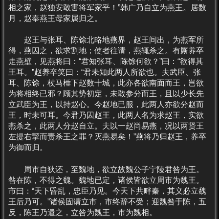
相之家，赵独安敢害将军家乎！”韩广乃自立为燕王。居数
月，赵奉燕王母家属归之。
赵王与张耳、陈馀北略地燕界，赵王间出，为燕军所
得，燕囚之，欲求割地；使者往请，燕辄杀之。有厮养卒
走燕壁，见燕将曰：“君知张耳、陈馀何欲？”曰：“欲得其
王耳。”赵养卒笑曰：“君未知此两人所欲也。夫武臣、张
耳、陈馀，杖马棰下赵数十城，此亦各欲南面而王，岂欲
为将相终已邪？顾其势初定，未敢参分而王，且以少长先
立武臣为王，以持赵心。今赵地已服，此两人亦欲分赵而
王，时未可耳。今君乃囚赵王，此两人名为求赵王，实欲
燕杀之，此两人分赵自立。夫以一赵尚易燕，况以两贤王
左提右挈而责杀王之罪？灭燕易矣！”燕将乃归赵王，养卒
为御而归。
周市自狄还，至魏地，欲立故魏公子宁陵君咎为王。
咎在陈，不得之魏。魏地已定，诸侯皆欲立周市为魏王。
市曰：“天下昏乱，忠臣乃见。今天下共畔秦，其义必立魏
王后乃可。”诸侯固请立市，市终辞不受；迎魏咎于陈，五
反，陈王乃遣之，立咎为魏王，市为魏相。