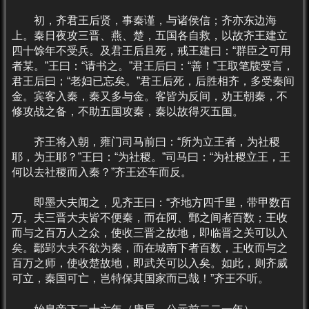
初，齐君王后贤，事秦谨，与诸侯信；齐亦东边海
上。秦日夜攻三晋、燕、楚，五国各自救，以故齐王建立
四十馀年不受兵。及君王后且死，戒王建曰：“群臣之可用
者某。”王曰：“请书之。”君王后曰：“善！”王取笔牍受言，
君王后曰；“老妇已忘矣。”君王后死，后胜相齐，多受秦间
金。宾客入秦，秦又多与金。客皆为反间，劝王朝秦，不
修攻战之备，不助五国攻秦，秦以故得灭五国。
齐王将入朝，雍门司马前曰：“所为立王者，为社稷
耶，为王耶？”王曰：“为社稷。”司马曰：“为社稷立王，王
何以去社稷而入秦？”齐王还车而反。
即墨大夫闻之，见齐王曰：“齐地方四千里，带甲数百
万。夫三晋大夫皆不便秦，而在阿、鄄之间者百数；王收
而与之百万人之众，使收三晋之故地，即临晋之关可以入
矣。鄢郢大夫不欲为秦，而在城南下者百数，王收而与之
百万之师，使收楚故地，即武关可以入矣。如此，则齐威
可立，秦国可亡，岂特保其国家而已哉！”齐王不听。