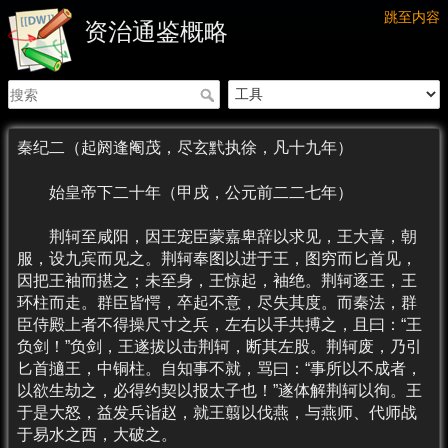
跳至内容
资治通鉴概略
秦纪二（起阏逢阉茂，尽玄黓执徐，凡十九年）
始皇帝下二十年（甲戌，公元前二二七年）
荆轲至咸阳，因王宠臣蒙嘉卑辞以求见，王大喜，朝
服，设九宾而见之。荆轲奉图以进于王，图穷而匕首见，
因把王袖而揕之；未至身，王惊起，袖绝。荆轲逐王，王
环柱而走。群臣皆愕，卒起不意，尽失其度。而秦法，群
臣侍殿上者不得操尺寸之兵，左右以手共搏之，且曰：“王
负剑！”负剑，王遂拔以击荆轲，断其左股。荆轲废，乃引
匕首擿王，中铜柱。自知事不就，骂曰：“事所以不成者，
以欲生劫之，必得约契以报太子也！”遂体解荆轲以徇。王
于是大怒，益发兵诣赵，就王翦以伐燕，与燕师、代师战
于易水之西，大破之。