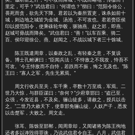
里定，可乎？”武信君曰：“何谓也？”彻曰：“范阳令徐公，
畏死而贪，欲先天下降。君若以为秦所置吏，诛杀如前十
城，则边地之城皆为金城、汤池，不可攻也。君若赍臣侯
印以授范阳令，使乘硃轮华毂，驱驰燕、赵之郊，即燕、
赵城可毋战而降矣。”武信君曰：“善！”以车百乘、骑二
百、侯印迎徐公。燕、赵闻之，不战以城下者三十馀城。
陈王既遣周章，以秦政之乱，有轻秦之意，不复设
备。博士孔鲋谏曰：“臣闻兵法：‘不恃敌之不我攻，恃吾不
可攻。’今王恃敌而不自恃，若跌而不振，悔之无及也。”陈
王曰：“寡人之军，先生无累焉。”
周文行收兵至关，车千乘，卒数十万至戏，军焉。二
世乃大惊，与群臣谋曰：“奈何？”少府章邯曰：“盗已至，
众强，今发近县，不及矣。骊山徒多，请赦之，授兵以击
之。”二世乃大赦天下，使章邯免骊山徒、人奴产子，悉发
以击楚军，大败之。周文走。
张耳、陈馀至邯郸，闻周章却，又闻诸将为陈王徇地
还者多以谗毁得罪诛，乃说武信君令自王。八月，武信君