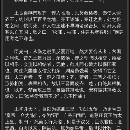
始皇帝下二十六年（庚辰，公元前二二一年）
王贲自燕南攻齐，猝入临淄，民莫敢格者。秦使人诱
齐王，约封以五百里之地。齐王遂降，秦迁之共，处之松
柏之间，饿而死。齐人怨王建不早与诸侯合从，听奸人宾
客以亡其国，歌之曰：“松耶，柏耶，住建共者客耶！”疾建
用客之不详也。
臣光曰：从衡之说虽反覆百端，然大要合从者，六国
之利也。昔先王建万国，亲诸侯，使之朝聘以相交，飨宴
以相乐，会盟以相结者，无他，欲其同心戮力以保国家
也。向使六国能以信义相亲，则秦虽强暴，安得而亡之
哉！夫三晋者，齐、楚之籓蔽；齐、楚者，三晋之根柢；
形势相资，表里相依。故以三晋而攻齐、楚，自绝其根柢
也；以齐、楚而攻三晋，自撤其籓蔽也。安有撤其籓蔽以
媚盗，曰“盗将爱我而不攻”，岂不悖哉！
王初并天下，自以为德兼三皇，功过五帝，乃更号曰
“皇帝，命为“制”，令为“诏”，自称曰“朕”。追尊庄襄王为太
上皇。制曰：“死而以行为谥，则是子议父，臣议君也，甚
无谓。自今以来，除谥法。朕为始皇帝，后世以计数，二