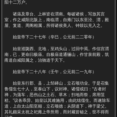
阳十二万户。
诸庙及章台、上林皆在渭南。每破诸侯，写放其宫
室，作之咸阳北阪上，南临渭，自雍门以东至泾、渭，殿
屋、复道、周阁相属，所得诸侯美人、钟鼓以充入之。
始皇帝下二十七年（辛巳，公元前二二零年）
始皇巡陇西、北地，至鸡头山，过回中焉。作信宫渭
南，已，更命曰极庙。自极庙道通骊山，作甘泉前殿，筑
甬道自咸阳属之，治驰道于天下。
始皇帝下二十八年（壬午，公元前二一九年）
始皇东行郡、县，上邹峄山，立石颂功业。于是召集
鲁儒生七十人，至泰山下，议封禅。诸儒或曰：“古者封
禅，为蒲车，恶伤山之土石、草木；扫地而祭，席用菹
秸。”议各乖异。始皇以其难施用，由此绌儒生。而遂除车
道，上自太山阳至颠，立石颂德；从阴道下，禅于梁父。
其礼颇采太祝之祀雍上帝所用，而封藏皆秘之，世不得而