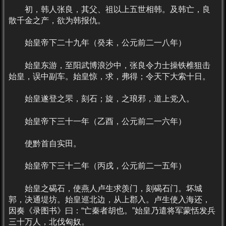
初，韩人张良，其父、祖以上五世相韩。及韩亡，良
散千金之产，欲为韩报仇。
始皇帝下二十九年（癸未，公元前二一八年）
始皇东游，至阳武博浪沙中，张良令力士操铁椎狙击
始皇，误中副车。始皇惊，求，弗得；令天下大索十日。
始皇遂登之罘，刻石；旋，之琅邪，道上党入。
始皇帝下三十一年（乙酉，公元前二一六年）
使黔首自实田。
始皇帝下三十二年（丙戌，公元前二一五年）
始皇之碣石，使燕人卢生求羡门，刻碣石门。坏城
郭，决通堤坊。始皇巡北边，从上郡入。卢生使入海还，
因奏《录图书》曰：“亡秦者胡也。”始皇乃遣将军蒙恬发兵
三十万人，北伐匈奴。