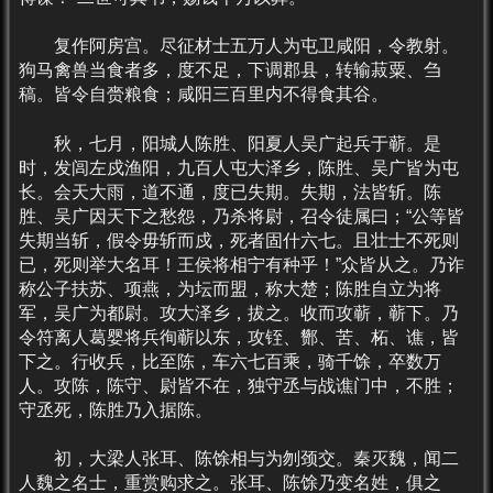
复作阿房宫。尽征材士五万人为屯卫咸阳，令教射。
狗马禽兽当食者多，度不足，下调郡县，转输菽粟、刍
稿。皆令自赍粮食；咸阳三百里内不得食其谷。
秋，七月，阳城人陈胜、阳夏人吴广起兵于蕲。是
时，发闾左戍渔阳，九百人屯大泽乡，陈胜、吴广皆为屯
长。会天大雨，道不通，度已失期。失期，法皆斩。陈
胜、吴广因天下之愁怨，乃杀将尉，召令徒属曰；“公等皆
失期当斩，假令毋斩而戍，死者固什六七。且壮士不死则
已，死则举大名耳！王侯将相宁有种乎！”众皆从之。乃诈
称公子扶苏、项燕，为坛而盟，称大楚；陈胜自立为将
军，吴广为都尉。攻大泽乡，拔之。收而攻蕲，蕲下。乃
令符离人葛婴将兵徇蕲以东，攻铚、酂、苦、柘、谯，皆
下之。行收兵，比至陈，车六七百乘，骑千馀，卒数万
人。攻陈，陈守、尉皆不在，独守丞与战谯门中，不胜；
守丞死，陈胜乃入据陈。
初，大梁人张耳、陈馀相与为刎颈交。秦灭魏，闻二
人魏之名士，重赏购求之。张耳、陈馀乃变名姓，俱之