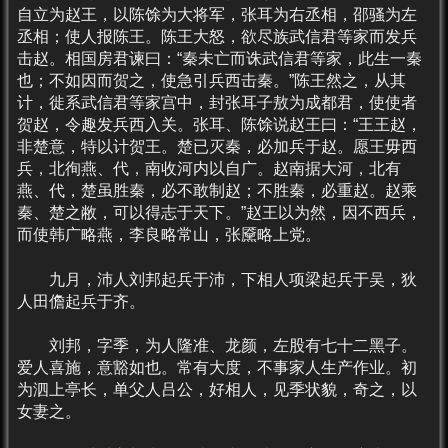
自立为赵王，以陈馀为大将军，张耳为右丞相，邵骚为左
丞相；使人报陈王。陈王大怒，欲尽族武信君等家而发兵
击赵。相国房君谏曰：“秦未亡而诛武信君等家，此生一秦
也；不如因而贺之，使急引兵西击秦。”陈王然之，从其
计，徙系武信君等家宫中，封张耳子敖为成都君，使使者
贺赵，令趣发兵西入关。张耳、陈馀说赵王曰：“王王赵，
非楚意，特以计贺王。楚已灭秦，必加兵于赵。愿王毋西
兵，北徇燕、代，南收河内以自广。赵南据大河，北有
燕、代，楚虽胜秦，必不敢制赵；不胜秦，必重赵。赵乘
秦、楚之敝，可以得志于天下。”赵王以为然，因不西兵，
而使韩广略燕，李良略常山，张黡略上党。
九月，沛人刘邦起兵于沛，下相人项梁起兵于吴，狄
人田儋起兵于齐。
刘邦，字季，为人隆准、龙颜，左股有七十二黑子。
爱人喜施，意豁如也。常有大度，不事家人生产作业。初
为泗上亭长，单父人吕公，好相人，见季状貌，奇之，以
女妻之。