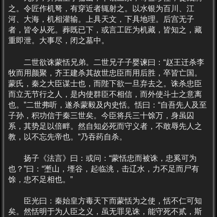
之。令匠作机弩，有穿近者辄射之。以水银为百川、江
河、大海，机相灌输。上具天文，下具地理。后宫无子
者，皆令从死。葬既已下，或言工匠为机藏，皆知之，藏
重即泄。大事尽，闭之墓中。
二世欲诛蒙恬兄弟。二世兄子子婴谏曰：“赵王迁杀李
牧而用颜聚，齐王建杀其故世忠臣而用后胜，卒皆亡国。
蒙氏，秦之大臣谋士也，而陛下欲一旦弃去之。诛杀忠臣
而立无节行之人，是内使群臣不相信，而外使斗士之意离
也。”二世弗听，遂杀蒙毅及内史恬。恬曰：“自吾先人及至
子孙，积功信于秦三世矣。今臣将兵三十馀万，身虽囚
系，其势足以倍畔。然自知必死而守义者，不敢辱先人之
教，以不忘先帝也。”乃吞药自杀。
扬子《法言》曰：或问：“蒙恬忠而被诛，忠奚可为
也？”曰：“壍山，堙谷，起临洮，击辽水，力不足而尸有
馀，忠不足相也。”
臣光曰：秦始皇方毒天下而蒙恬为之使，恬不仁可知
矣。然恬明于为人臣之义，虽无罪见诛，能守死不贰，斯