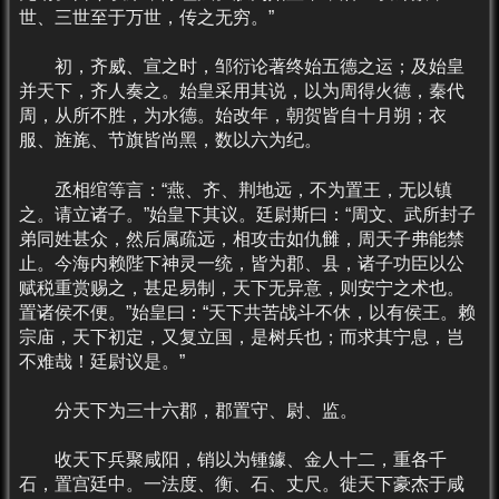
世、三世至于万世，传之无穷。”
初，齐威、宣之时，邹衍论著终始五德之运；及始皇
并天下，齐人奏之。始皇采用其说，以为周得火德，秦代
周，从所不胜，为水德。始改年，朝贺皆自十月朔；衣
服、旌旄、节旗皆尚黑，数以六为纪。
丞相绾等言：“燕、齐、荆地远，不为置王，无以镇
之。请立诸子。”始皇下其议。廷尉斯曰：“周文、武所封子
弟同姓甚众，然后属疏远，相攻击如仇雠，周天子弗能禁
止。今海内赖陛下神灵一统，皆为郡、县，诸子功臣以公
赋税重赏赐之，甚足易制，天下无异意，则安宁之术也。
置诸侯不便。”始皇曰：“天下共苦战斗不休，以有侯王。赖
宗庙，天下初定，又复立国，是树兵也；而求其宁息，岂
不难哉！廷尉议是。”
分天下为三十六郡，郡置守、尉、监。
收天下兵聚咸阳，销以为锺鐻、金人十二，重各千
石，置宫廷中。一法度、衡、石、丈尺。徙天下豪杰于咸