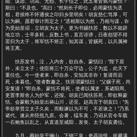
能、谋虑、功高、无怨、长子信之，此五者皆孰与蒙恬？”
斯曰：“不及也。”高曰：“然则长子即位，必用蒙恬为丞
相，君侯终不怀通侯之印归乡里明矣！胡亥慈仁笃厚，可
以为嗣。愿君审计而定之！”丞相斯以为然，乃相与谋，诈
为受始皇诏，立胡亥为太子。更为书赐扶苏，数以不能辟
地立功，士卒多耗，反数上书，直言诽谤，日夜怨望不得
罢归为太子，将军恬不矫正，知其谋，皆赐死，以兵属裨
将王离。
扶苏发书，泣，入内舍，欲自杀。蒙恬曰：“陛下居
外，未立太子；使臣将三十万众守边，公子为监，此天下
重任也。今一使者来，即自杀，安知其非诈！复请而后
死，未暮也。”使者数趣之。扶苏谓蒙恬曰：“父赐子死，尚
安复请！”即自杀。蒙恬不肯死，使者以属吏，系诸阳周。
更置李斯舍人为护军，还报。胡亥已闻扶苏死，即欲释蒙
恬。会蒙毅为始皇出祷山川，还至。赵高言于胡亥曰：“先
帝欲举贤立太子久矣，而毅谏以为不可，不若诛之！”乃系
诸代。遂从井陉抵九原。会暑，辒车臭，乃诏从官令车载
一石鲍鱼以乱之。从直道至咸阳，发丧。太子胡亥袭位。
九月，葬始皇于骊山，下锢三泉；奇器珍怪，徙藏满