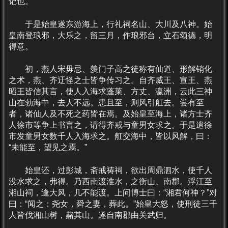
记也。
于是始皇遂东游海上，行礼祠名山、大川及八神。始
皇南登琅邪，大乐之，留三月，作琅邪台，立石颂德，明
得意。
初，燕人宋毋忌、羡门子高之徒称有仙道、形解销化
之术，燕、齐迂怪之士皆争传习之。自齐威王、宣王、燕
昭王皆信其言，使人入海求蓬莱、方丈、瀛洲，云此三神
山在勃海中，去人不远。患且至，则风引舡去。尝有至
者，诸仙人及不死之药皆在焉。及始皇至海上，诸方士齐
人徐市等争上书言之，请得齐戒与童男女求之。于是遣徐
市发童男女数千人入海求之。舡交海中，皆以风解，曰：
“未能至，望见之焉。”
始皇还，过彭城，斋戒祷祠，欲出周鼎泗水，使千人
没水求之，弗得。乃西南渡淮水，之衡山、南郡。浮江至
湘山祠，逢大风，几不能渡。上问博士曰：“湘君何神？”对
曰：“闻之：尧女，舜之妻，葬此。”始皇大怒，使刑徒三千
人皆伐湘山树，赭其山。遂自南郡由关武归。