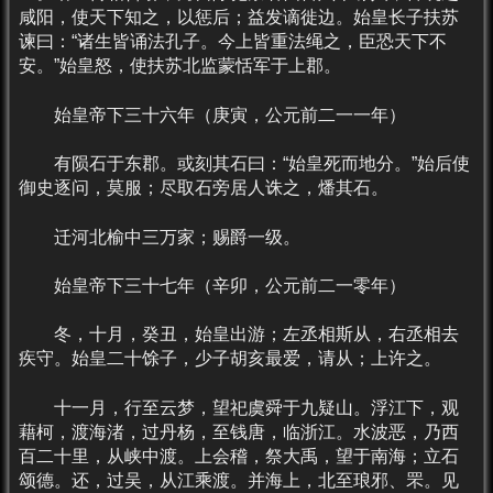
咸阳，使天下知之，以惩后；益发谪徙边。始皇长子扶苏
谏曰：“诸生皆诵法孔子。今上皆重法绳之，臣恐天下不
安。”始皇怒，使扶苏北监蒙恬军于上郡。
始皇帝下三十六年（庚寅，公元前二一一年）
有陨石于东郡。或刻其石曰：“始皇死而地分。”始后使
御史逐问，莫服；尽取石旁居人诛之，燔其石。
迁河北榆中三万家；赐爵一级。
始皇帝下三十七年（辛卯，公元前二一零年）
冬，十月，癸丑，始皇出游；左丞相斯从，右丞相去
疾守。始皇二十馀子，少子胡亥最爱，请从；上许之。
十一月，行至云梦，望祀虞舜于九疑山。浮江下，观
藉柯，渡海渚，过丹杨，至钱唐，临浙江。水波恶，乃西
百二十里，从峡中渡。上会稽，祭大禹，望于南海；立石
颂德。还，过吴，从江乘渡。并海上，北至琅邪、罘。见