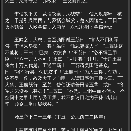
先王，愿终守之，弗敢易。”王义而许之。
李信攻平舆，蒙恬攻寝，大破楚军。信又攻鄢郢，破
之，于是引兵而西，与蒙恬会城父，楚人因随之，三日三
夜不顿舍，大败李信，入两壁，杀七都尉；李信奔还。
王闻之，大怒，自至频阳谢王翦曰：“寡人不用将军
谋，李信果辱秦军。将军虽病，独忍弃寡人乎！”王翦谢病
不能将，王曰：“已矣，勿复言！”王翦曰：“必不得已用
臣，非六十万人不可！”王曰：“为听将军计耳。”于是王翦
将六十万人伐楚。王送至霸上，王翦请美田宅甚众。王
曰：“将军行矣，何忧贫乎！”王翦曰：“为大王将，有功，
终不得封侯，故及大王之向臣，以请田宅为子孙业耳。”王
大笑。王翦既行，至关，使使还请善田者五辈。或曰：“将
军之乞贷亦已甚矣！”王翦曰：“不然。王怚中而不信人，今
空国中之甲士而专委于我，我不多请田宅为子孙业以自
坚，顾令王坐而疑我矣。”
始皇帝下二十三年（丁丑，公元前二二四年）
王翦取陈以南至平舆。楚人闻王翦益军而来，乃悉国