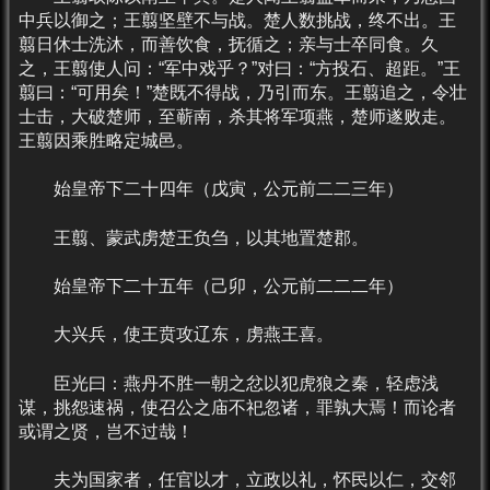
中兵以御之；王翦坚壁不与战。楚人数挑战，终不出。王
翦日休士洗沐，而善饮食，抚循之；亲与士卒同食。久
之，王翦使人问：“军中戏乎？”对曰：“方投石、超距。”王
翦曰：“可用矣！”楚既不得战，乃引而东。王翦追之，令壮
士击，大破楚师，至蕲南，杀其将军项燕，楚师遂败走。
王翦因乘胜略定城邑。
始皇帝下二十四年（戊寅，公元前二二三年）
王翦、蒙武虏楚王负刍，以其地置楚郡。
始皇帝下二十五年（己卯，公元前二二二年）
大兴兵，使王贲攻辽东，虏燕王喜。
臣光曰：燕丹不胜一朝之忿以犯虎狼之秦，轻虑浅
谋，挑怨速祸，使召公之庙不祀忽诸，罪孰大焉！而论者
或谓之贤，岂不过哉！
夫为国家者，任官以才，立政以礼，怀民以仁，交邻