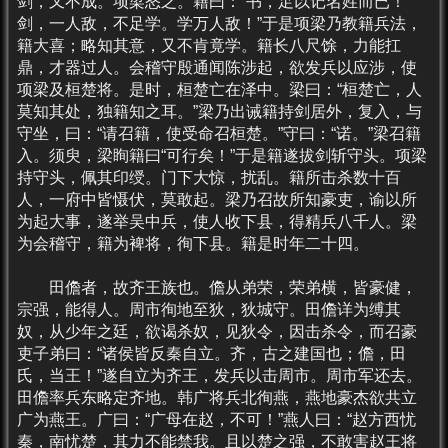
剑，又不成。项梁怒之。籍曰：“书，足以记名姓而已！
剑，一人敌，不足学。学万人敌！”于是项梁乃教籍兵法，
籍大喜；略知其意，又不肯竟学。籍长八尺馀，力能扛
鼎，才器过人。会稽守殷通闻陈涉起，欲发兵以应涉，使
项梁及桓楚将。是时，桓楚亡在泽中。梁曰：“桓楚亡，人
莫知其处，独籍知之耳。”梁乃出诫籍持剑居外，复入，与
守坐，曰：“请召籍，使受命召桓楚。”守曰：“诺。”梁召籍
入。须臾，梁眴籍曰“可行矣！”于是籍遂拔剑斩守头。项梁
持守头，佩其印绶。门下大惊，扰乱。籍所击杀数十百
人，一府中皆慑伏，莫敢起。梁乃召故所知豪吏，谕以所
为起大事，遂举吴中兵，使人收下县，得精兵八千人。梁
为会稽守，籍为裨将，徇下县。籍是时年二十四。
田儋者，故齐王族也。儋从弟荣，荣弟横，皆豪健，
宗强，能得人。周市徇地至狄，狄城守。田儋详为缚其
奴，从少年之廷，欲谒杀奴，见狄令，因击杀令，而召豪
吏子弟曰：“诸侯皆反秦自立。齐，古之建国也；儋，田
氏，当王！”遂自立为齐王，发兵以击周市。周市军还去。
田儋率兵东略定齐地。韩广将兵北徇燕，燕地豪杰欲共立
广为燕王。广曰：“广母在赵，不可！”燕人曰：“赵方西忧
秦，南忧楚，其力不能禁我。且以楚之强，不敢害赵王将