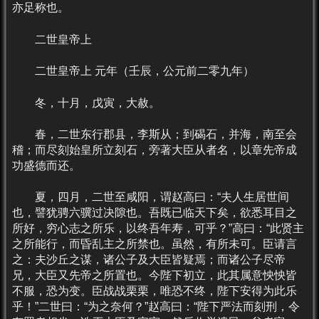
亦足称也。
二世皇帝上
二世皇帝上 元年（壬辰，公元前二零九年）
冬，十月，戊寅，大赦。
春，二世东行郡县，李斯从；到碣石，并海，南至会
稽；而尽刻始皇所立刻石，旁著大臣从者名，以章先帝成
功盛德而还。
夏，四月，二世至咸阳，谓赵高曰：“夫人生居世间
也，譬犹骋六骥过决隙也。吾既已临天下矣，欲悉耳目之
所好，穷心志之所乐，以终吾年寿，可乎？”高曰：“此贤主
之所能行，而昏乱主之所禁也。虽然，有所未可。臣请言
之：夫沙丘之谋，诸公子及大臣皆疑焉；而诸公子尽帝
兄，大臣又先帝之所置也。今陛下初立，此其属意怏怏皆
不服，恐为变。臣战战栗栗，唯恐不终，陛下安得为此乐
乎！”二世曰：“为之奈何？”赵高曰：“陛下严法而刻刑，令