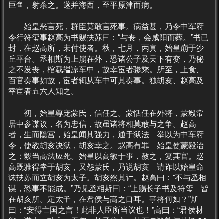
巨鱼，射杀之。遂并海西，至平原津而病。
始皇恶言死，群臣莫敢言死事。病益甚，乃令中军府
令行符玺事赵高为书赐扶苏曰：“与丧，会咸阳而葬。”书已
封，在赵高所，未付使者。秋，七月，丙寅，始皇崩于沙
丘平台。丞相斯为上崩在外，恐诸公子及天下有变，乃秘
之不发丧，棺载辒凉车中，故幸宦者骖乘。所至，上食、
百官奏事如故，宦者辄从车中可其奏事。独胡亥、赵高及
幸宦者五六人知之。
初，始皇尊宠蒙氏，信任之。蒙恬任在外将，蒙毅常
居中参谋议，名为忠信，故虽诸将相莫敢与之争。赵高
者，生而隐宫，始皇闻其强力，通于狱法，举以为中车府
令，使教胡亥决狱，胡亥幸之。赵高有罪，始皇使蒙毅治
之；毅当高法应死。始皇以高敏于事，赦之，复其官。赵
高既雅得幸于胡亥，又怨蒙氏，乃说胡亥，请诈以始皇命
诛扶苏而立胡亥为太子。胡亥然其计。赵高曰：“不与丞相
谋，恐事不能成。”乃见丞相斯曰：“上赐长子书及符玺，皆
在胡亥所。定太子，在君侯与高之口耳。事将何如？”斯
曰：“安得亡国之言！此非人臣所当议也！”高曰：“君侯材