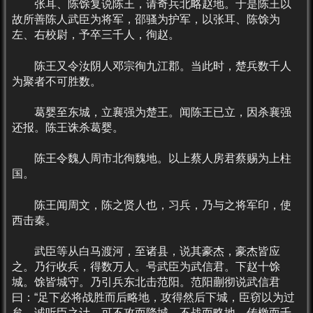
张耳、陈馀复说陈王，请奇兵北略赵地。于是陈王以
故所善陈人武臣为将军，邵骚为护军，以张耳、陈馀为
左、右校尉，予卒三千人，徇赵。
陈王又令汝阴人邓宗徇九江郡。当此时，楚兵数千人
为聚者不可胜数。
葛婴至东城，立襄强为楚王。闻陈王已立，因杀襄强
还报。陈王诛杀葛婴。
陈王令魏人周市北徇魏地。以上蔡人房君蔡赐为上柱
国。
陈王闻周文，陈之贤人也，习兵，乃与之将军印，使
西击秦。
武臣等从白马渡河，至诸县，说其豪杰，豪杰皆应
之。乃行收兵，得数万人。号武臣为武信君。下赵十馀
城。馀皆城守。乃引兵东北击范阳。范阳蒯彻说武信君
曰：“足下必将战胜而后略地，攻得然后下城，臣窃以为过
矣。诚听臣之计，可不攻而降城，不战而略地，传檄而千