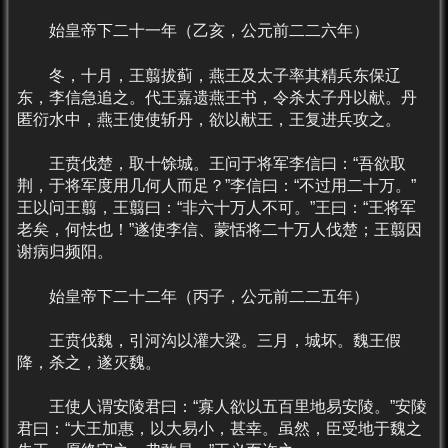
始皇帝下二十一年（乙亥，公元前二二六年）
冬，十月，王翦拔蓟，燕王及太子率其精兵东保辽
东，李信急追之。代王嘉遗燕王书，令杀太子丹以献。丹
匿衍水中，燕王使使斩丹，欲以献王，王复进兵攻之。
王贲伐楚，取十馀城。王问于将军李信曰：“吾欲取
荆，于将军度用几何人而足？”李信曰：“不过用二十万。”
王以问王翦，王翦曰：“非六十万人不可。”王曰：“王将军
老矣，何怯也！”遂使李信、蒙恬将二十万人伐楚；王翦因
谢病归频阳。
始皇帝下二十二年（丙子，公元前二二五年）
王贲伐魏，引河沟以灌大梁。三月，城坏。魏王假
降，杀之，遂灭魏。
王使人谓安陵君曰：“寡人欲以五百里地易安陵。”安陵
君曰：“大王加惠，以大易小，甚幸。虽然，臣受地于魏之