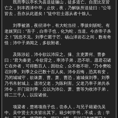
既而季以亭长为县送徒骊山，徒多道亡。自度比至皆
亡之，到丰西泽中亭，止饮，夜，乃解纵所送徒曰：“公等
皆去，吾亦从此逝矣！”徒中壮士愿从者十馀人。
刘季被酒，夜径泽中，有大蛇当径，季拔剑斩蛇。有
老妪哭曰：“吾子，白帝子也，化为蛇，当道。今赤帝子杀
之！”因忽不见。刘季亡匿于芒、砀山泽岩石之间，数有奇
怪；沛中子弟闻之，多欲附者。
及陈涉起，沛令欲以沛应之。掾、主吏萧何、曹参
曰：“君为秦吏，今欲背之，率沛子弟，恐不听。愿君召诸
亡在外者，可得数百人，因劫众，众不敢不听。”乃令樊哙
召刘季。刘季之众已数十百人矣。沛令后悔，恐其有变，
乃闭城城守，欲诛萧、曹。萧、曹恐，逾城保刘季。刘季
乃书帛射城上，遗沛父老，为陈利害。父老乃率子弟共杀
沛令，开门迎刘季，立以为沛公。萧、曹等为收沛子弟，
得二三千人，以应诸侯。
项梁者，楚将项燕子也，尝杀人，与兄子籍避仇吴
中。吴中贤士大夫皆出其下。籍少时学书，不成，去；学