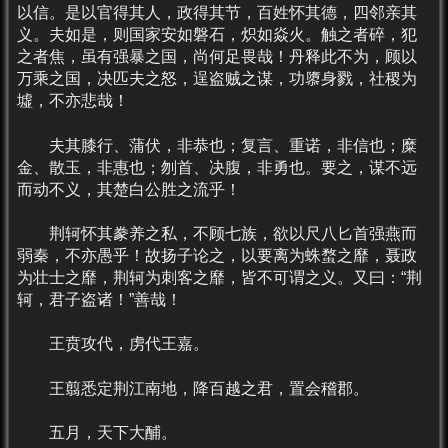
以信。是以官得其人，政得其节，百姓怀其德，四邻亲其
义。夫如是，则国家安如磐石，炽如焱火。触之者碎，犯
之者焦，虽有强暴之国，尚何足畏哉！丹释此不为，顾以
万乘之国，决匹夫之怒，逞盗贼之谋，功隳身戮，社稷为
墟，不亦悲哉！
夫其膝行、蒲伏，非恭也；复言、重诺，非信也；糜
金、散玉，非惠也；刎首、决腹，非勇也。要之，谋不远
而动不义，其楚白公胜之流乎！
荆轲怀其豢养之私，不顾七族，欲以尺八匕首强燕而
弱秦，不亦愚乎！故扬子论之，以要离为蛛蝥之靡，聂政
为壮士之靡，荆轲为刺客之靡，皆不可谓之义。又曰：“荆
轲，君子盗诸！”善哉！
王贲攻代，虏代王嘉。
王翦悉定荆江南地，降百越之君，置会稽郡。
五月，天下大酺。