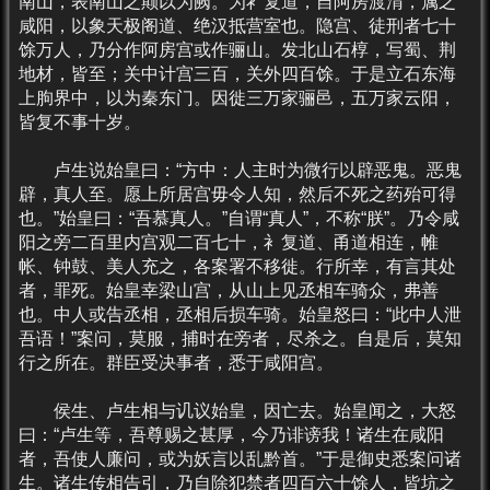
南山，表南山之颠以为阙。为衤复道，自阿房渡渭，属之
咸阳，以象天极阁道、绝汉抵营室也。隐宫、徒刑者七十
馀万人，乃分作阿房宫或作骊山。发北山石椁，写蜀、荆
地材，皆至；关中计宫三百，关外四百馀。于是立石东海
上朐界中，以为秦东门。因徙三万家骊邑，五万家云阳，
皆复不事十岁。
卢生说始皇曰：“方中：人主时为微行以辟恶鬼。恶鬼
辟，真人至。愿上所居宫毋令人知，然后不死之药殆可得
也。”始皇曰：“吾慕真人。”自谓“真人”，不称“朕”。乃令咸
阳之旁二百里内宫观二百七十，衤复道、甬道相连，帷
帐、钟鼓、美人充之，各案署不移徙。行所幸，有言其处
者，罪死。始皇幸梁山宫，从山上见丞相车骑众，弗善
也。中人或告丞相，丞相后损车骑。始皇怒曰：“此中人泄
吾语！”案问，莫服，捕时在旁者，尽杀之。自是后，莫知
行之所在。群臣受决事者，悉于咸阳宫。
侯生、卢生相与讥议始皇，因亡去。始皇闻之，大怒
曰：“卢生等，吾尊赐之甚厚，今乃诽谤我！诸生在咸阳
者，吾使人廉问，或为妖言以乱黔首。”于是御史悉案问诸
生。诸生传相告引，乃自除犯禁者四百六十馀人，皆坑之