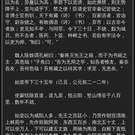
以为名，异趣以为高，率群下以造谤。如此弗禁，则主势
降乎上，党与成乎下。禁之便！臣请史官非秦记皆烧之；
非博士官所职，天下有藏《诗》《书》、百家语者，皆诣
守、尉杂烧之。有敢偶语《诗》《书》，弃市；以古非今
者族；吏见知不举，与同罪。令下三十日，不烧，黥为城
旦。所不去者，医药、卜筮、种树之书。若欲有学法令，
以吏为师。”制曰：“可。”
魏人陈馀谓孔鲋曰：“秦将灭先王之籍，而子为书籍之
主，其危哉！”子鱼曰：“吾为无用之学，知吾者惟友。秦非
吾友，吾何危哉！吾将藏之以待其求；求至，无患矣。”
始皇帝下三十五年（己丑，公元前二一二年）
使蒙恬除直道，道九原，抵云阳，堑山堙谷千八百
里，数年不就。
始皇以为咸阳人多，先王之宫廷小，乃营作朝宫渭南
上林苑中，先作前殿阿房，东西五百步，南北五十丈，上
可以坐万人，下可以建五丈旗，周驰为阁道，自殿下直抵