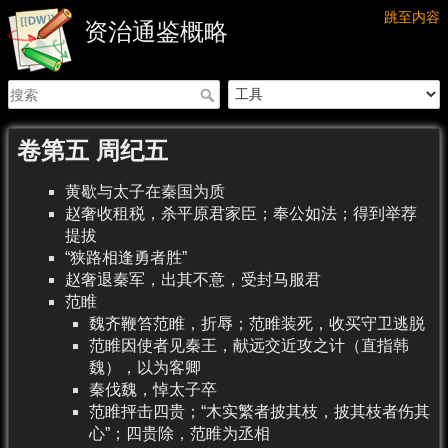
跳至内容
资治通鉴概略
卷第五 周纪五
黄歇与太子在秦国为质
赵奢收租税，杀平原君家臣；奉公如法；得到举荐
提拔
“狭路相逢勇者胜”
赵奢退秦军，出其不意，受封马服君
范睢
魏齐鞭笞范睢，折辱；范睢装死，收买守卫逃脱
范睢因使者见秦王，献远交近攻之计（直指韩
魏），以为客卿
秦伐魏，悼太子卒
范睢抨击四贵；“木实繁者披其枝，披其枝者伤其
心”；四贵除，范睢为丞相