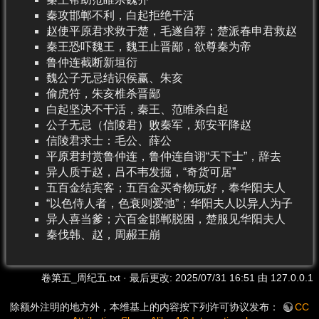
秦攻邯郸不利，白起拒绝干活
赵使平原君求救于楚，毛遂自荐；楚派春申君救赵
秦王恐吓魏王，魏王止晋鄙，欲尊秦为帝
鲁仲连截断新垣衍
魏公子无忌结识侯赢、朱亥
偷虎符，朱亥椎杀晋鄙
白起坚决不干活，秦王、范睢杀白起
公子无忌（信陵君）败秦军，郑安平降赵
信陵君求士：毛公、薛公
平原君封赏鲁仲连，鲁仲连自诩“天下士”，辞去
异人质于赵，吕不韦发掘，“奇货可居”
五百金结宾客；五百金买奇物玩好，奉华阳夫人
“以色侍人者，色衰则爱弛”；华阳夫人以异人为子
异人喜当爹；六百金邯郸脱困，楚服见华阳夫人
秦伐韩、赵，周赧王崩
卷第五_周纪五.txt
· 最后更改:
2025/07/31 16:51
由
127.0.0.1
除额外注明的地方外，本维基上的内容按下列许可协议发布：
CC