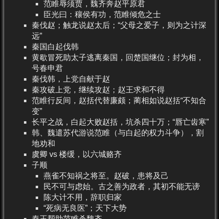
范睢辱须贾，魏齐奔赵平原君
臣光曰：穰侯有功，范睢倾危之士
秦伐赵；触龙说赵太后；“父母之爱子，则为之计深
远”
秦国白起伐韩
黄歇冒死助太子逃离秦国，回楚国继位；封为相，
号春申君
秦伐韩，上党自献于赵
秦攻破上党，继续攻赵；赵王求和不得
范睢行反间，赵括代替廉颇；蔺相如说赵括“不知合
变”
长平之战，白起大败赵括，坑杀四十万；“唇亡齿寒”
韩、魏遣苏代游说范睢（与白起的权力斗争），割
地劝和
虞卿 vs 楼缓，以六城赂齐
子顺
燕雀不知祸之将至。赵破，患将及己
民不可与虑始。古之善为政者，其初不能无谤
陈大计不用，辞职归家
“死病无良医”；天下大势
秦王帮助范睢杀魏齐